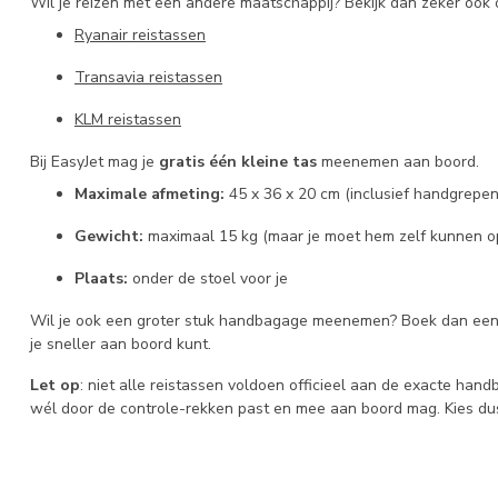
Wil je reizen met een andere maatschappij? Bekijk dan zeker ook 
Ryanair reistassen
Transavia reistassen
KLM reistassen
Bij EasyJet mag je
gratis één kleine tas
meenemen aan boord.
Maximale afmeting:
45 x 36 x 20 cm (inclusief handgrepen
Gewicht:
maximaal 15 kg (maar je moet hem zelf kunnen op
Plaats:
onder de stoel voor je
Wil je ook een groter stuk handbagage meenemen? Boek dan ee
je sneller aan boord kunt.
Let op
: niet alle reistassen voldoen officieel aan de exacte han
wél door de controle-rekken past en mee aan boord mag. Kies du