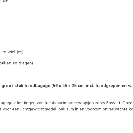
onze:
 en wieltjes)
tillen en dragen)
n
groot stuk handbagage (56 x 45 x 25 cm, incl. handgrepen en wi
dbagage-afmetingen van luchtvaartmaatschappijen zoals EasyJet. Onze e
s voor een lichtgewicht model, pak slim in en voorkom onverwachte k