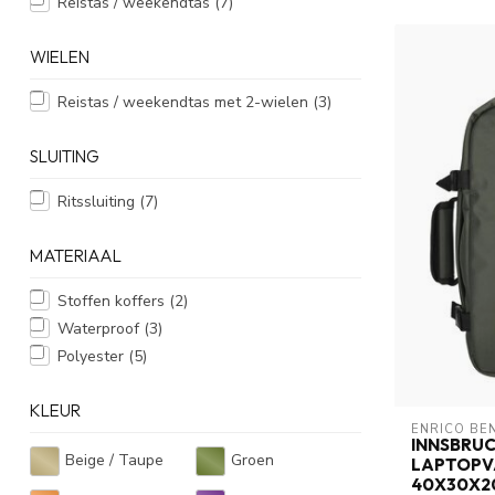
Reistas / weekendtas
(7)
WIELEN
Reistas / weekendtas met 2-wielen
(3)
SLUITING
Ritssluiting
(7)
MATERIAAL
Stoffen koffers
(2)
Waterproof
(3)
Polyester
(5)
KLEUR
ENRICO BE
INNSBRU
Beige / Taupe
Groen
LAPTOPV
40X30X2