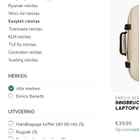
Ryanair reistas
Wizz Air reistas
EasyJet reistas
Transavia reistas
KLM reistas
TUI fly reistas
Corendon reistas
Vueling reistas
MERKEN
Alle merken
Enrico Benetti
ENRICO BE
INNSBRU
LAPTOPV
UITVOERING
€39,95
Handbagage koffer (40-60 cm)
(5)
Op voorraad
Rugzak
(5)