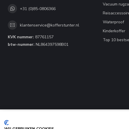
Vacuum rugza
+31 (0)85-0806366
Reisaccessoir
Waterproof
klantenservice@kofferstunter.nl
Kinderkoffer
KVK nummer:
87761157
Top 10 bestse
btw-nummer:
NL864397598B01
WIJ GEBRUIKEN COOKIES