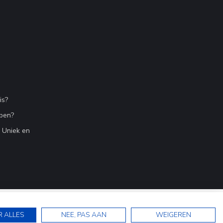
is?
bben?
n Uniek en
R ALLES
NEE, PAS AAN
WEIGEREN