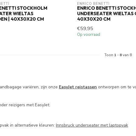
NETTI
ENRICO BENETTI
BENETTI STOCKHOLM
ENRICO BENETTI STOCK
ATER WIELTAS
UNDERSEATER WIELTAS 
EN | 40X30X20 CM
40X30X20 CM
€59,95
Op voorraad
Toon
1
-
8
van 8
handbagage variëren, zijn onze
EasyJet reistassen
ontworpen om te vo
nder reizigers met EasyJet:
pvak in alternatieve kleuren:
Innsbruck underseater met laptopvak