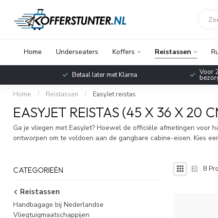
Home
Underseaters
Koffers
Reistassen
R
Voor 2
Betaal later met Klarna
bezorg
Home
/
Reistassen
/
EasyJet reistas
EASYJET REISTAS (45 X 36 X 20 C
Ga je vliegen met EasyJet? Hoewel de officiële afmetingen voor h
ontworpen om te voldoen aan de gangbare cabine-eisen. Kies een 
8
Pro
CATEGORIEËN
Reistassen
Handbagage bij Nederlandse
Vliegtuigmaatschappijen