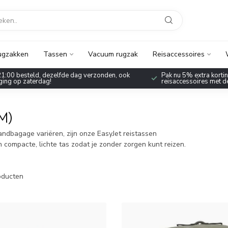
ugzakken
Tassen
Vacuum rugzak
Reisaccessoires
1:00 besteld, dezelfde dag verzonden, ook
Pak nu 5% extra korting
ing op zaterdag!
reisaccessoires met 
M)
andbagage variëren, zijn onze EasyJet reistassen
compacte, lichte tas zodat je zonder zorgen kunt reizen.
ducten