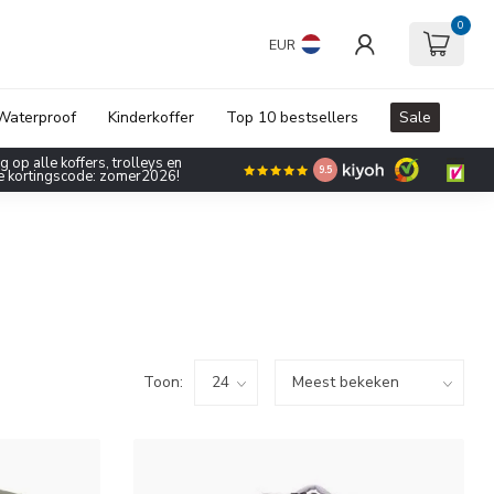
0
EUR
Waterproof
Kinderkoffer
Top 10 bestsellers
Sale
 op alle koffers, trolleys en
9.5
de kortingscode: zomer2026!
Toon: