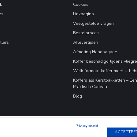
k
Cookies
es
Linkpagina
Veelgestelde vragen
Bestelproces
llers
Aflevertijden
Afmeting Handbagage
Koffer beschadigd tijdens vliegre
Welk formaat koffer moet ik he
Koffers als Kerstpakketten – Ee
Praktisch Cadeau
Blog
Privacybeleid
ACCEPTEE