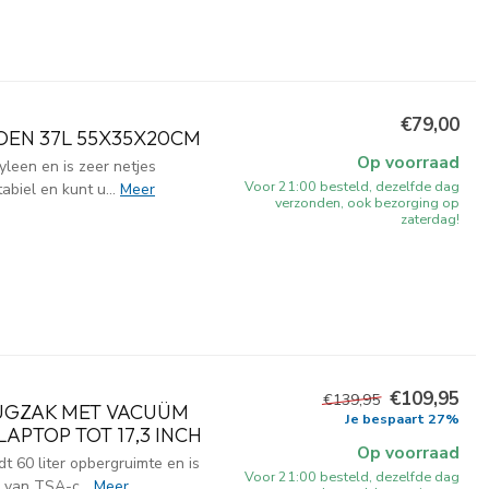
€79,00
OEN 37L 55X35X20CM
Op voorraad
leen en is zeer netjes
Voor 21:00 besteld, dezelfde dag
abiel en kunt u...
Meer
verzonden, ook bezorging op
zaterdag!
€109,95
€139,95
UGZAK MET VACUÜM
Je bespaart 27%
LAPTOP TOT 17,3 INCH
Op voorraad
 60 liter opbergruimte en is
Voor 21:00 besteld, dezelfde dag
n van TSA-c...
Meer