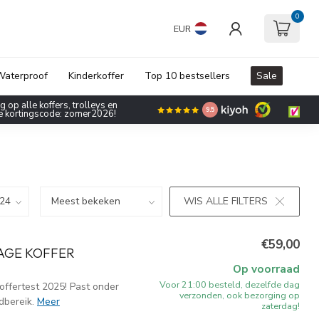
0
EUR
aterproof
Kinderkoffer
Top 10 bestsellers
Sale
 op alle koffers, trolleys en
9.5
de kortingscode: zomer2026!
WIS ALLE FILTERS
€59,00
AGE KOFFER
Op voorraad
Voor 21:00 besteld, dezelfde dag
offertest 2025! Past onder
verzonden, ook bezorging op
dbereik.
Meer
zaterdag!