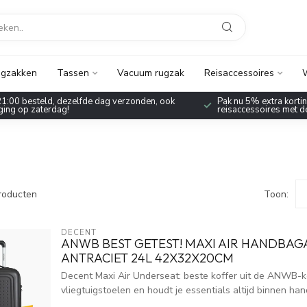
gzakken
Tassen
Vacuum rugzak
Reisaccessoires
W
1:00 besteld, dezelfde dag verzonden, ook
Pak nu 5% extra korting
ing op zaterdag!
reisaccessoires met 
roducten
Toon:
DECENT
ANWB BEST GETEST! MAXI AIR HANDBAG
ANTRACIET 24L 42X32X20CM
Decent Maxi Air Underseat: beste koffer uit de ANWB-k
vliegtuigstoelen en houdt je essentials altijd binnen han