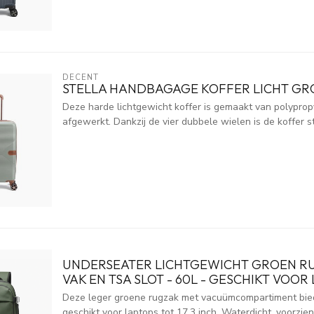
DECENT
STELLA HANDBAGAGE KOFFER LICHT GR
Deze harde lichtgewicht koffer is gemaakt van polypropy
afgewerkt. Dankzij de vier dubbele wielen is de koffer st
UNDERSEATER LICHTGEWICHT GROEN R
VAK EN TSA SLOT - 60L - GESCHIKT VOOR 
Deze leger groene rugzak met vacuümcompartiment biedt
geschikt voor laptops tot 17,3 inch. Waterdicht, voorzie