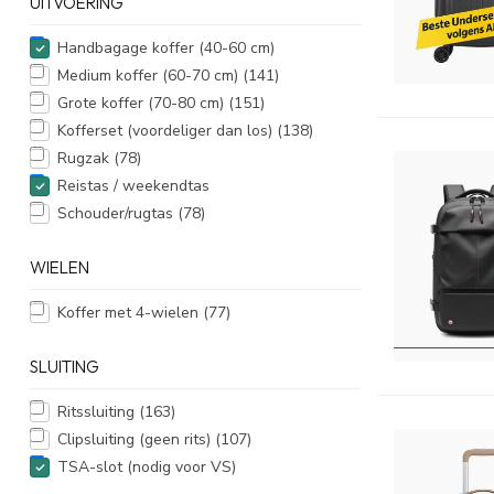
UITVOERING
Handbagage koffer (40-60 cm)
Medium koffer (60-70 cm)
(141)
Grote koffer (70-80 cm)
(151)
Kofferset (voordeliger dan los)
(138)
Rugzak
(78)
Reistas / weekendtas
Schouder/rugtas
(78)
WIELEN
Koffer met 4-wielen
(77)
SLUITING
Ritssluiting
(163)
Clipsluiting (geen rits)
(107)
TSA-slot (nodig voor VS)