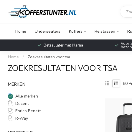
Home
Underseaters
Koffers
Reistassen
Ru
Voor 2
Betaal later met Klarna
bezorg
Home
/
Zoekresultaten voor tsa
ZOEKRESULTATEN VOOR TSA
80
P
MERKEN
Alle merken
Decent
Enrico Benetti
R-Way