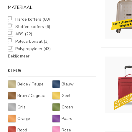
MATERIAAL
Harde koffers
(68)
Stoffen koffers
(6)
ABS
(22)
Polycarbonaat
(3)
Polypropyleen
(43)
Bekijk meer
KLEUR
Beige / Taupe
Blauw
Bruin / Cognac
Geel
Grijs
Groen
Oranje
Paars
Rood
Roze