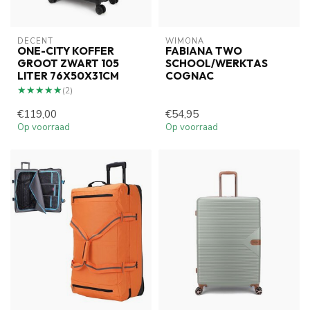
DECENT
WIMONA
ONE-CITY KOFFER
FABIANA TWO
GROOT ZWART 105
SCHOOL/WERKTAS
LITER 76X50X31CM
COGNAC
★★★★★
★★★★★
(2)
€119,00
€54,95
Op voorraad
Op voorraad