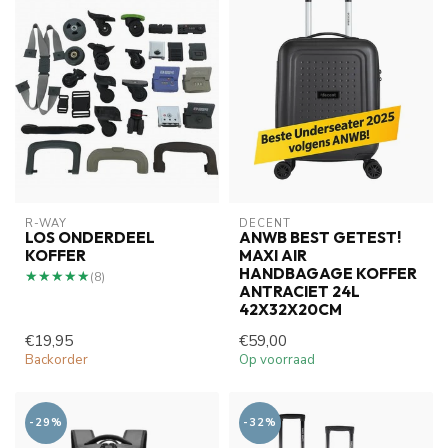
R-WAY
DECENT
LOS ONDERDEEL
ANWB BEST GETEST!
KOFFER
MAXI AIR
HANDBAGAGE KOFFER
★★★★★
★★★★★
(8)
ANTRACIET 24L
42X32X20CM
€19,95
€59,00
Backorder
Op voorraad
-29%
-32%