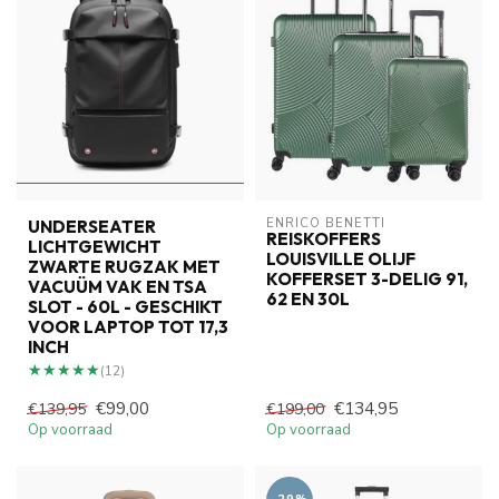
ENRICO BENETTI
UNDERSEATER
REISKOFFERS
LICHTGEWICHT
LOUISVILLE OLIJF
ZWARTE RUGZAK MET
KOFFERSET 3-DELIG 91,
VACUÜM VAK EN TSA
62 EN 30L
SLOT - 60L - GESCHIKT
VOOR LAPTOP TOT 17,3
INCH
★★★★★
★★★★★
(12)
€99,00
€134,95
€139,95
€199,00
Op voorraad
Op voorraad