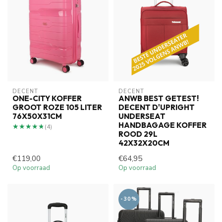
DECENT
DECENT
ONE-CITY KOFFER
ANWB BEST GETEST!
GROOT ROZE 105 LITER
DECENT D'UPRIGHT
76X50X31CM
UNDERSEAT
HANDBAGAGE KOFFER
★★★★★
★★★★★
(4)
ROOD 29L
42X32X20CM
€119,00
€64,95
Op voorraad
Op voorraad
-30%