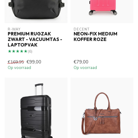
R-WAY
DECENT
PREMIUM RUGZAK
NEON-FIX MEDIUM
ZWART - VACUUMTAS -
KOFFER ROZE
LAPTOPVAK
★★★★★
★★★★★
(6)
€99,00
€79,00
€169,95
Op voorraad
Op voorraad