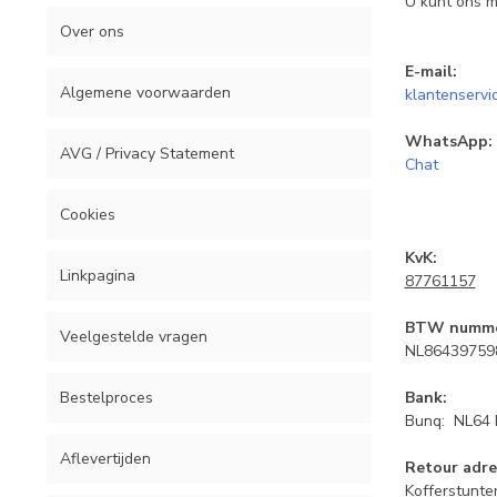
U kunt ons m
Over ons
E-mail:
Algemene voorwaarden
klantenservi
WhatsApp:
AVG / Privacy Statement
Chat
Cookies
KvK:
Linkpagina
87761157
BTW numm
Veelgestelde vragen
NL86439759
Bestelproces
Bank:
Bunq: NL64 B
Aflevertijden
Retour adre
Kofferstunte