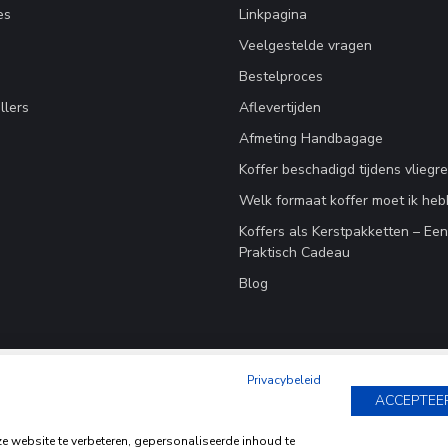
es
Linkpagina
Veelgestelde vragen
Bestelproces
llers
Aflevertijden
Afmeting Handbagage
Koffer beschadigd tijdens vliegre
Welk formaat koffer moet ik he
Koffers als Kerstpakketten – Ee
Praktisch Cadeau
Blog
Privacybeleid
ACCEPTEE
website te verbeteren, gepersonaliseerde inhoud te