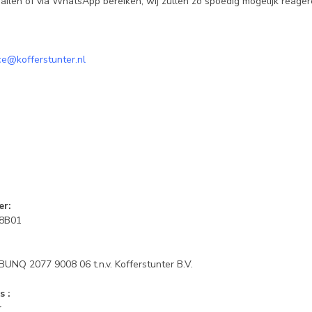
ailen of via WhatsApp bereiken, wij zullen zo spoedig mogelijk reage
ce@kofferstunter.nl
er:
8B01
UNQ 2077 9008 06 t.n.v. Kofferstunter B.V.
s :
r