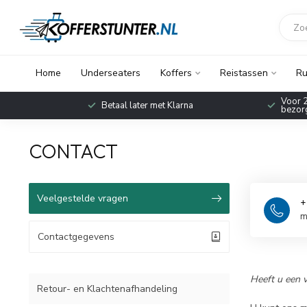
Home
Underseaters
Koffers
Reistassen
Ru
Voor 2
Betaal later met Klarna
bezorg
CONTACT
Veelgestelde vragen
+
m
Contactgegevens
Heeft u een v
Retour- en Klachtenafhandeling