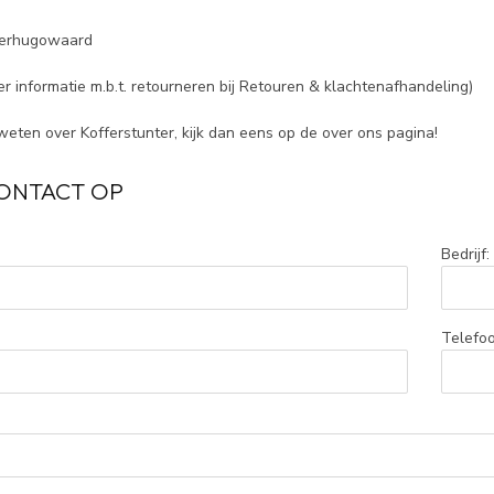
erhugowaard
er informatie m.b.t. retourneren bij
Retouren & klachtenafhandeling
)
weten over Kofferstunter, kijk dan eens op de
over ons pagina
!
ONTACT OP
Bedrijf:
Telefoo