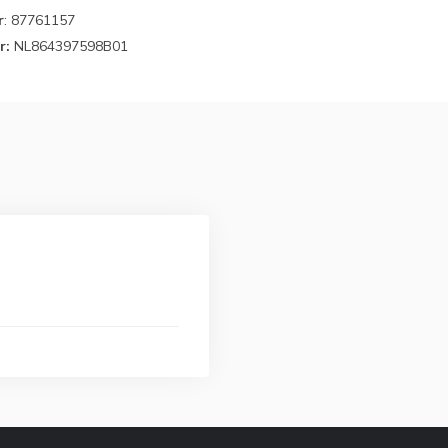
r
: 87761157
r:
NL864397598B01