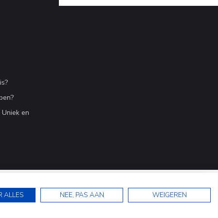
is?
bben?
n Uniek en
R ALLES
NEE, PAS AAN
WEIGEREN