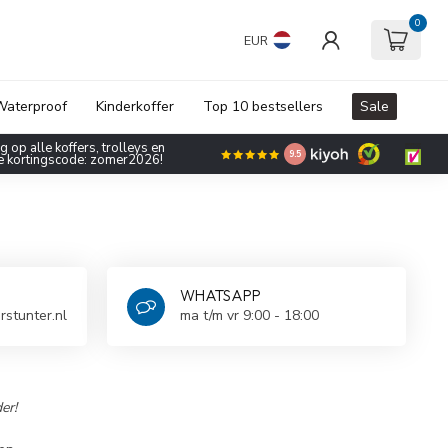
0
EUR
aterproof
Kinderkoffer
Top 10 bestsellers
Sale
 op alle koffers, trolleys en
9.5
de kortingscode: zomer2026!
WHATSAPP
rstunter.nl
ma t/m vr 9:00 - 18:00
er!