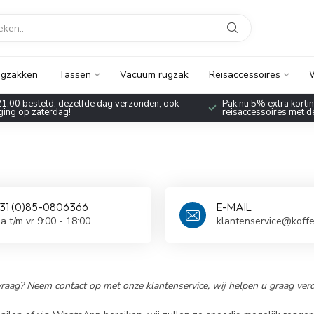
gzakken
Tassen
Vacuum rugzak
Reisaccessoires
W
1:00 besteld, dezelfde dag verzonden, ook
Pak nu 5% extra korting
ing op zaterdag!
reisaccessoires met 
31 (0)85-0806366
E-MAIL
a t/m vr 9:00 - 18:00
klantenservice@koffe
raag? Neem contact op met onze klantenservice, wij helpen u graag verd