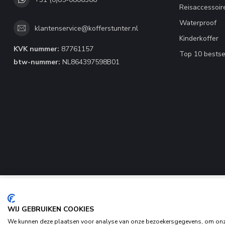
Reisaccessoir
Waterproof
klantenservice@kofferstunter.nl
Kinderkoffer
KVK nummer:
87761157
Top 10 bestse
btw-nummer:
NL864397598B01
WIJ GEBRUIKEN COOKIES
We kunnen deze plaatsen voor analyse van onze bezoekersgegevens, om onze 