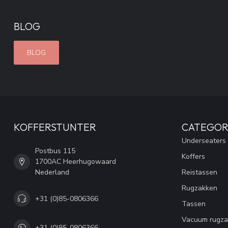
BLOG
BLOG
KOFFERSTUNTER
CATEGOR
Underseaters
Postbus 115
Koffers
1700AC Heerhugowaard
Nederland
Reistassen
Rugzakken
+31 (0)85-0806366
Tassen
Vacuum rugza
+31 (0)85-0806366