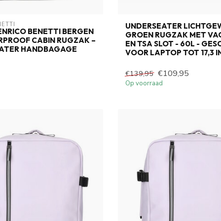
NETTI
UNDERSEATER LICHTGE
ENRICO BENETTI BERGEN
GROEN RUGZAK MET VA
ERPROOF CABIN RUGZAK –
EN TSA SLOT - 60L - GES
ATER HANDBAGAGE
VOOR LAPTOP TOT 17,3 I
€109,95
€139,95
Op voorraad