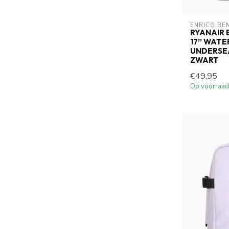
ENRICO BE
RYANAIR 
17’’ WAT
UNDERSE
ZWART
€49,95
Op voorraad