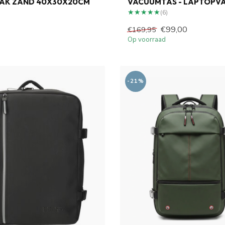
AK ZAND 40X30X20CM
VACUUMTAS - LAPTOPV
★★★★★
★★★★★
(6)
€99,00
€169,95
Op voorraad
-21%