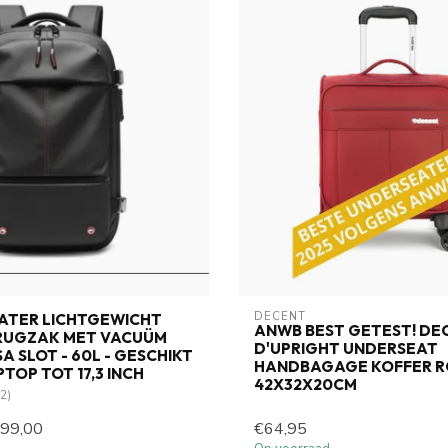
DECENT
ATER LICHTGEWICHT
ANWB BEST GETEST! DE
RUGZAK MET VACUÜM
D'UPRIGHT UNDERSEAT
A SLOT - 60L - GESCHIKT
HANDBAGAGE KOFFER R
TOP TOT 17,3 INCH
42X32X20CM
2)
99,00
€64,95