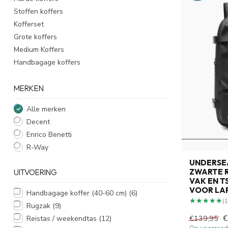
Stoffen koffers
Kofferset
Grote koffers
Medium Koffers
Handbagage koffers
MERKEN
Alle merken
Decent
Enrico Benetti
R-Way
UNDERSE
ZWARTE 
UITVOERING
VAK EN TS
VOOR LAP
Handbagage koffer (40-60 cm)
(6)
★★★★★
★★★★★
(1
Rugzak
(9)
€
€139,95
Reistas / weekendtas
(12)