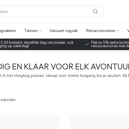
ugzakken
Tassen
Vacuum rugzak
Reisaccessoires
1:00 besteld, dezelfde dag verzonden, ook
Pak nu 5% extra korting
ing op zaterdag!
reisaccessoires met 
IG EN KLAAR VOOR ELK AVONTUU
n het vliegtuig passen, ideaal voor snelle toegang tot je spullen. Bij 
roducten