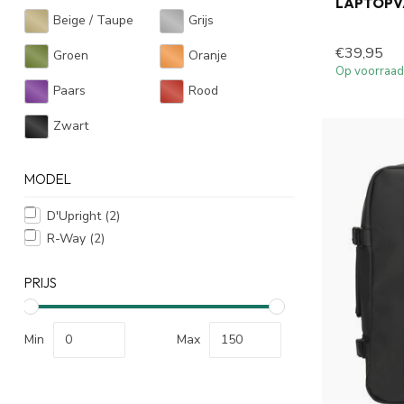
LAPTOPV
Beige / Taupe
Grijs
€39,95
Groen
Oranje
Op voorraad
Paars
Rood
Zwart
MODEL
D'Upright
(2)
R-Way
(2)
PRIJS
Min
Max