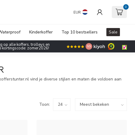
0
EUR
Waterproof
Kinderkoffer
Top 10 bestsellers
Sale
 op alle koffers, trolleys en
9.5
de kortingscode: zomer2026!
R
kofferstunter.nl vind je diverse stijlen en maten die voldoen aan
Toon: