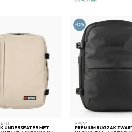
Op voorraad
-42%
NETTI
R-WAY
CK UNDERSEATER MET
PREMIUM RUGZAK ZWART