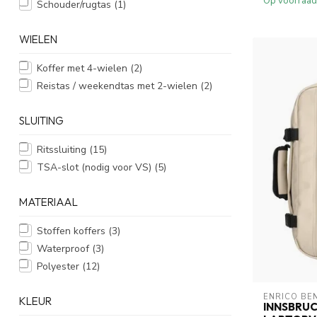
Op voorraad
Schouder/rugtas
(1)
WIELEN
Koffer met 4-wielen
(2)
Reistas / weekendtas met 2-wielen
(2)
SLUITING
Ritssluiting
(15)
TSA-slot (nodig voor VS)
(5)
MATERIAAL
Stoffen koffers
(3)
Waterproof
(3)
Polyester
(12)
ENRICO BE
KLEUR
INNSBRU