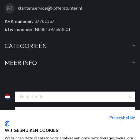
klantenservice@kofferstunter.nl
KVK nummer:
87761157
btw-nummer:
NL864397598B01
CATEGORIEËN
MEER INFO
€
Privacybeleid
WIJ GEBRUIKEN COOKIES
We kunnen deze plaatsen voor analyse van onze bezoekersgegevens, om