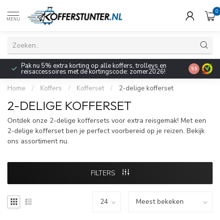
0
MENU
Pak nu 5% extra korting op alle koffers, trolleys en
9.5
reisaccessoires met de kortingscode: zomer2026!
Home
/
Koffers
/
Kofferset
/
2-delige kofferset
2-DELIGE KOFFERSET
Ontdek onze 2-delige koffersets voor extra reisgemak! Met een
2-delige kofferset ben je perfect voorbereid op je reizen. Bekijk
ons assortiment nu.
FILTERS