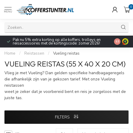
0
MENU
Pak nu 5% extra korting op alle koffers, trolleys en
9.5
reisaccessoires met de kortingscode: zomer2026!
Home
/
Reistassen
/
Vueling reistas
VUELING REISTAS (55 X 40 X 20 CM)
Vlieg je met Vueling? Dan gelden specifieke handbagageregels
die afhankelijk zijn van je gekozen tarief. Met onze Vueling
reistassen
weet je zeker dat je voorbereid bent en reis je zorgeloos met de
juiste tas.
FILTERS