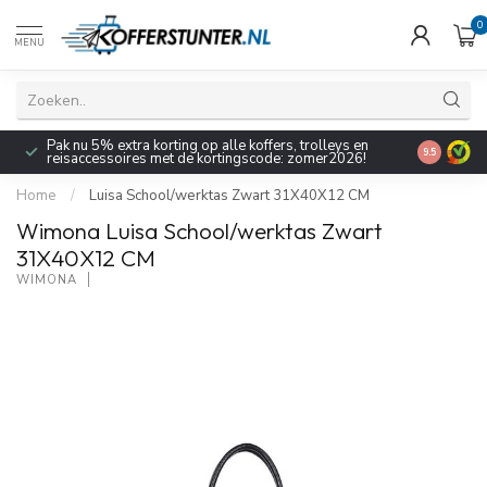
0
MENU
Pak nu 5% extra korting op alle koffers, trolleys en
9.5
reisaccessoires met de kortingscode: zomer2026!
Home
/
Luisa School/werktas Zwart 31X40X12 CM
Wimona Luisa School/werktas Zwart
31X40X12 CM
WIMONA