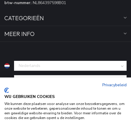
btw-nummer:
NL864397598B01
CATEGORIEËN
MEER INFO
€
Privacybeleid
WIJ GEBRUIKEN COOKIES
We kunnen deze plaatsen voor analyse van onze bezoekersgegevens, om
onze website te verbeteren, gepersonaliseerde inhoud te tonen en om u
een geweldige website-ervaring te bieden. Voor meer informatie over de
cookies die we gebruiken opent u de instellingen.
Door het gebruiken van onze website, ga je akkoord met het