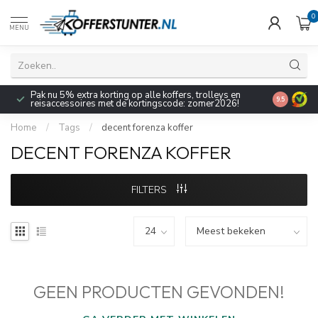
0
MENU
Pak nu 5% extra korting op alle koffers, trolleys en
9.5
reisaccessoires met de kortingscode: zomer2026!
Home
/
Tags
/
decent forenza koffer
DECENT FORENZA KOFFER
FILTERS
GEEN PRODUCTEN GEVONDEN!