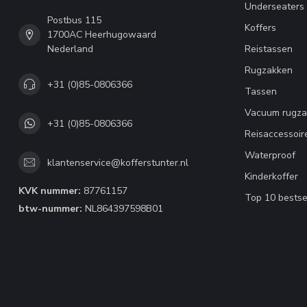
Underseaters
Postbus 115
Koffers
1700AC Heerhugowaard
Nederland
Reistassen
Rugzakken
+31 (0)85-0806366
Tassen
Vacuum rugza
+31 (0)85-0806366
Reisaccessoir
Waterproof
klantenservice@kofferstunter.nl
Kinderkoffer
KVK nummer:
87761157
Top 10 bestse
btw-nummer:
NL864397598B01