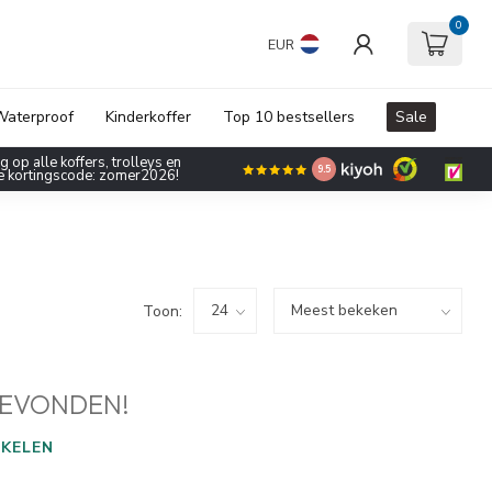
0
EUR
aterproof
Kinderkoffer
Top 10 bestsellers
Sale
 op alle koffers, trolleys en
9.5
de kortingscode: zomer2026!
Toon:
EVONDEN!
KELEN