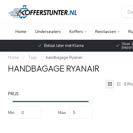
Home
Underseaters
Koffers
Reistassen
Ru
Voor 2
Betaal later met Klarna
bezorg
Home
/
Tags
/
handbagage Ryanair
HANDBAGAGE RYANAIR
0
Pro
PRIJS
Min
Max