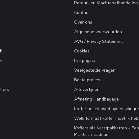
Retour- en Klachtenafhandeling
Contact
Over ons
Algemene voorwaarden
AVG / Privacy Statement
k
Cookies
es
Linkpagina
Veelgestelde vragen
Bestelproces
llers
Aflevertijden
Afmeting Handbagage
Koffer beschadigd tijdens vliegre
Welk formaat koffer moet ik he
Koffers als Kerstpakketten – Ee
Praktisch Cadeau