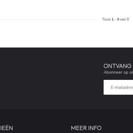
Toon
1
-
0
van 0
ONTVANG 5
Abonneer op on
IEËN
MEER INFO