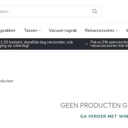
gzakken
Tassen
Vacuum rugzak
Reisaccessoires
W
1:00 besteld, dezelfde dag verzonden, ook
Pak nu 5% extra korting
ing op zaterdag!
reisaccessoires met 
ducten
GEEN PRODUCTEN G
GA VERDER MET WIN