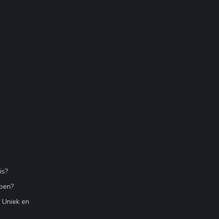
is?
bben?
n Uniek en