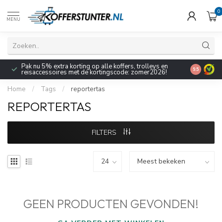
0
MENU
Pak nu 5% extra korting op alle koffers, trolleys en
9.5
reisaccessoires met de kortingscode: zomer2026!
Home
/
Tags
/
reportertas
REPORTERTAS
FILTERS
GEEN PRODUCTEN GEVONDEN!