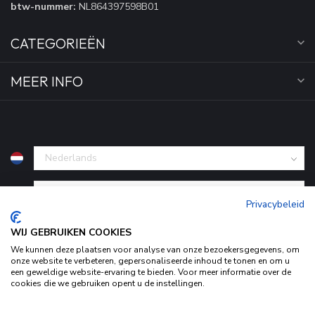
btw-nummer:
NL864397598B01
CATEGORIEËN
MEER INFO
€
Privacybeleid
WIJ GEBRUIKEN COOKIES
We kunnen deze plaatsen voor analyse van onze bezoekersgegevens, om
onze website te verbeteren, gepersonaliseerde inhoud te tonen en om u
een geweldige website-ervaring te bieden. Voor meer informatie over de
cookies die we gebruiken opent u de instellingen.
Door het gebruiken van onze website, ga je akkoord met het