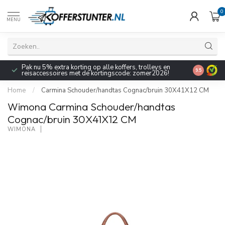
0
MENU
Pak nu 5% extra korting op alle koffers, trolleys en
9.5
reisaccessoires met de kortingscode: zomer2026!
Home
/
Carmina Schouder/handtas Cognac/bruin 30X41X12 CM
Wimona Carmina Schouder/handtas
Cognac/bruin 30X41X12 CM
WIMONA