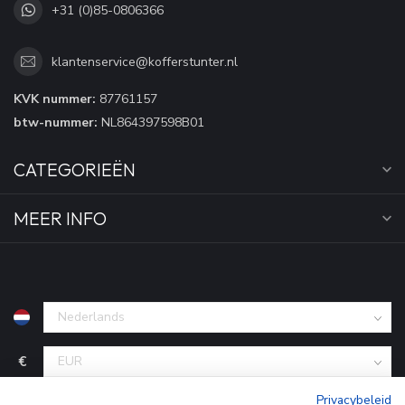
+31 (0)85-0806366
klantenservice@kofferstunter.nl
KVK nummer:
87761157
btw-nummer:
NL864397598B01
CATEGORIEËN
MEER INFO
€
Privacybeleid