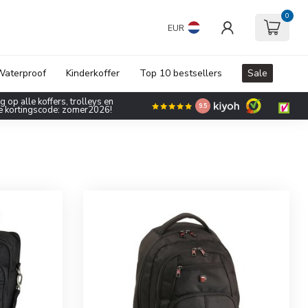
0
EUR
aterproof
Kinderkoffer
Top 10 bestsellers
Sale
 op alle koffers, trolleys en
9.5
de kortingscode: zomer2026!