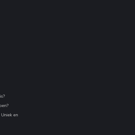
is?
bben?
n Uniek en