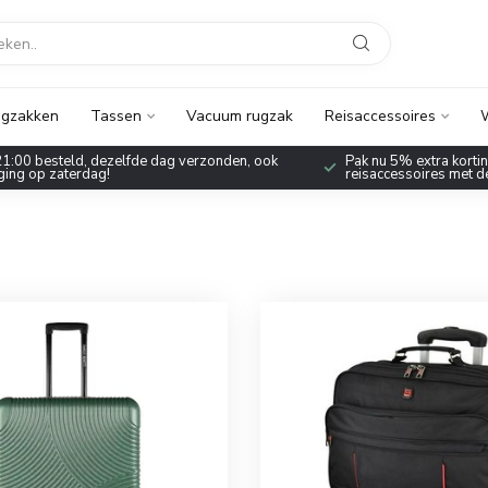
gzakken
Tassen
Vacuum rugzak
Reisaccessoires
W
1:00 besteld, dezelfde dag verzonden, ook
Pak nu 5% extra korting
ing op zaterdag!
reisaccessoires met 