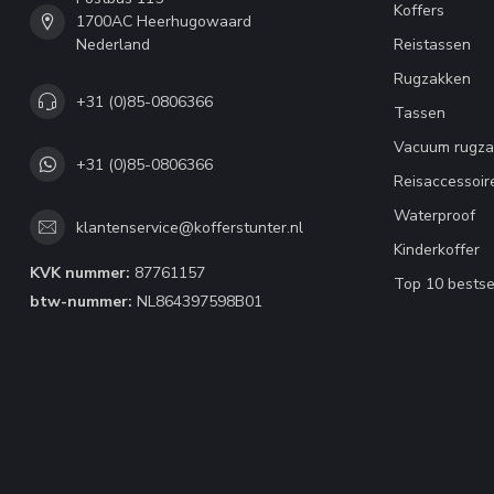
Koffers
1700AC Heerhugowaard
Nederland
Reistassen
Rugzakken
+31 (0)85-0806366
Tassen
Vacuum rugza
+31 (0)85-0806366
Reisaccessoir
Waterproof
klantenservice@kofferstunter.nl
Kinderkoffer
KVK nummer:
87761157
Top 10 bestse
btw-nummer:
NL864397598B01