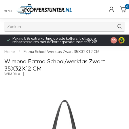
0
MENU
Pak nu 5% extra korting op alle koffers, trolleys en
9.5
reisaccessoires met de kortingscode: zomer2026!
Home
/
Fatma School/werktas Zwart 35X32X12 CM
Wimona Fatma School/werktas Zwart
35X32X12 CM
WIMONA