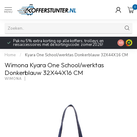
0
MENU
Pak nu 5% extra korting op alle koffers, trolleys en
9.5
reisaccessoires met de kortingscode: zomer2026!
Home
/
Kyara One School/werktas Donkerblauw 32X44X16 CM
Wimona Kyara One School/werktas
Donkerblauw 32X44X16 CM
WIMONA