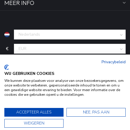
MEER INFO
€
Privacybeleid
WIJ GEBRUIKEN COOKIES
We kunnen deze plaatsen voor analyse van onze bezoekersgegevens, om
onze website te verbeteren, gepersonaliseerde inhoud te tonen en om u
een geweldige website-ervaring te bieden. Voor meer informatie over de
cookies die we gebruiken opent u de instellingen.
Door het gebruiken van onze website, ga je akkoord met het
© Copyright 2026 KofferStunter
- Powered by
Lightspeed
-
Begingoed.nl design
gebruik van cookies om onze website te verbeteren.
9.5
ACCEPTEER ALLES
NEE, PAS AAN
Dit bericht verbergen
9.5
WEIGEREN
Bekijk ons Privacy Statement voor meer informatie »
★★★★★
★★★★★