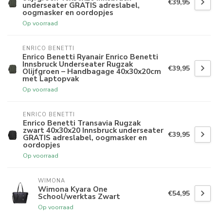
€39,95
underseater GRATIS adreslabel,
oogmasker en oordopjes
Op voorraad
ENRICO BENETTI
Enrico Benetti Ryanair Enrico Benetti
Innsbruck Underseater Rugzak
€39,95
Olijfgroen – Handbagage 40x30x20cm
met Laptopvak
Op voorraad
ENRICO BENETTI
Enrico Benetti Transavia Rugzak
zwart 40x30x20 Innsbruck underseater
€39,95
GRATIS adreslabel, oogmasker en
oordopjes
Op voorraad
WIMONA
Wimona Kyara One
€54,95
School/werktas Zwart
Op voorraad