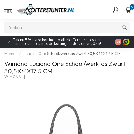
0
MENU
Pak nu 5% extra korting op alle koffers, trolleys en
9.5
reisaccessoires met de kortingscode: zomer2026!
Home
/
Luciana One School/werktas Zwart 30,5X41X17,5 CM
Wimona Luciana One School/werktas Zwart
30,5X41X17,5 CM
WIMONA