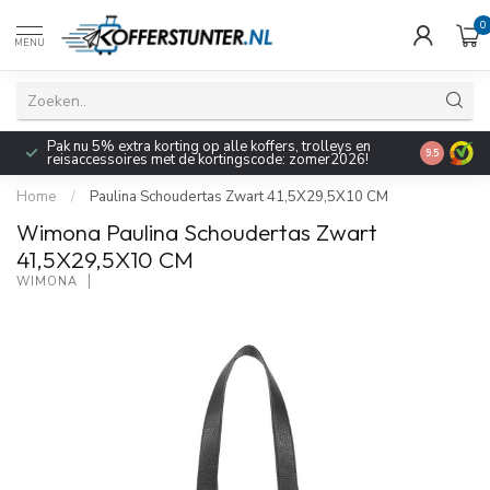
0
MENU
Pak nu 5% extra korting op alle koffers, trolleys en
9.5
reisaccessoires met de kortingscode: zomer2026!
Home
/
Paulina Schoudertas Zwart 41,5X29,5X10 CM
Wimona Paulina Schoudertas Zwart
41,5X29,5X10 CM
WIMONA