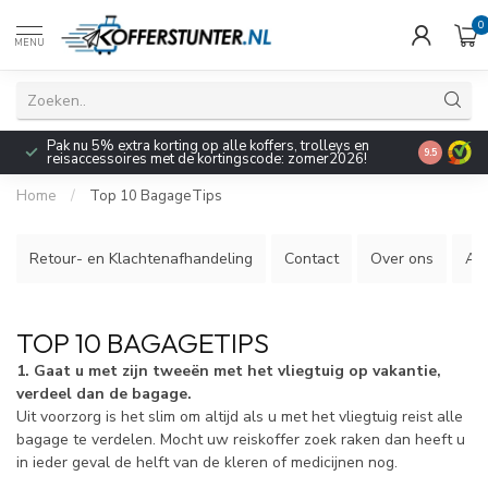
0
MENU
Pak nu 5% extra korting op alle koffers, trolleys en
9.5
reisaccessoires met de kortingscode: zomer2026!
Home
/
Top 10 BagageTips
Retour- en Klachtenafhandeling
Contact
Over ons
Al
TOP 10 BAGAGETIPS
1. Gaat u met zijn tweeën met het vliegtuig op vakantie,
verdeel dan de bagage.
Uit voorzorg is het slim om altijd als u met het vliegtuig reist alle
bagage te verdelen. Mocht uw reiskoffer zoek raken dan heeft u
in ieder geval de helft van de kleren of medicijnen nog.