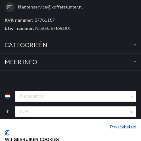
klantenservice@kofferstunter.nl
KVK nummer:
87761157
btw-nummer:
NL864397598B01
CATEGORIEËN
MEER INFO
€
Privacybeleid
WIJ GEBRUIKEN COOKIES