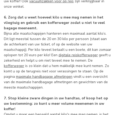
uw koffer! Ook
vacuümzakken voor op reis
zijn verkrijgbaar in
onze winkel.
6. Zorg dat u weet hoeveel kilo u mee mag nemen in het
vliegtuig en gebruik een kofferweger zodat u niet te veel
bagage meeneemt.
Bijna alle maatschappijen hanteren een maximaal aantal kilo’s.
Dit ligt meestal tussen de 20 en 30 kilo per persoon (staat aan
de achterkant van uw ticket, of op de website van uw
maatschappij). Per kilo teveel betaalt u een boete, dit kan zomaar
oplopen tot 20 euro per kilo! Een
digitale reiskofferweger
geeft u
zekerheid en helpt u om niet teveel mee te nemen. De
kofferweger
is zo klein dat u hem makkelijk mee kunt nemen. Zo
komt u op de terugreis niet voor verassingen te staan. Op de
pagina
maximale handbagage afmetingen
vindt u een overzicht
van de maximale handbagage afmetingen en gewichten van de
meeste maatschappijen.
7. Stop kleine zware dingen in uw handtas, of koop het op
uw bestemming: zo kunt u meer volume meenemen in uw
koffer!
Omdat u maar een bepaald aantal kilo's mee mag nemen, is het