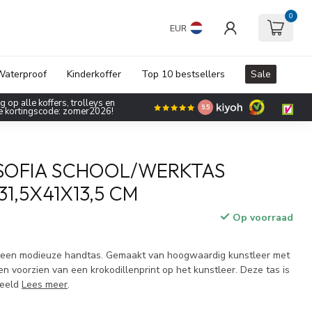
0
EUR
aterproof
Kinderkoffer
Top 10 bestsellers
Sale
 op alle koffers, trolleys en
9.5
de kortingscode: zomer2026!
SOFIA SCHOOL/WERKTAS
1,5X41X13,5 CM
Op voorraad
w
 een modieuze handtas. Gemaakt van hoogwaardig kunstleer met
 en voorzien van een krokodillenprint op het kunstleer. Deze tas is
deeld
Lees meer
.