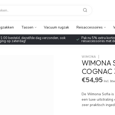
gzakken
Tassen
Vacuum rugzak
Reisaccessoires
W
1:00 besteld, dezelfde dag verzonden, ook
Pak nu 5% extra korting
ing op zaterdag!
reisaccessoires met 
WIMONA
WIMONA 
COGNAC 3
€54,95
Incl. bt
De Wimona Sofia is
een luxe uitstraling
zeer praktisch inge