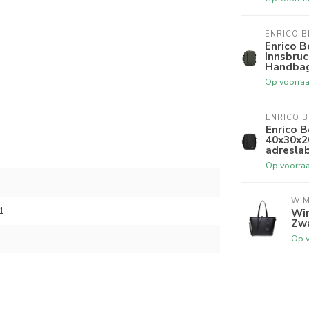
ENRICO B
Enrico B
Innsbruc
Handbag
Op voorra
ENRICO B
Enrico B
40x30x2
adresla
Op voorra
WI
1
ntie bij ons terecht.
Wi
Zw
Op 