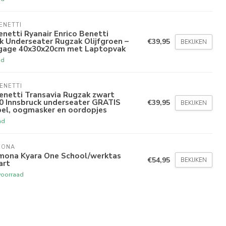
ENETTI
enetti Ryanair Enrico Benetti
k Underseater Rugzak Olijfgroen –
€39,95
BEKIJKEN
age 40x30x20cm met Laptopvak
ad
ENETTI
enetti Transavia Rugzak zwart
0 Innsbruck underseater GRATIS
€39,95
BEKIJKEN
bel, oogmasker en oordopjes
ad
MONA
mona Kyara One School/werktas
€54,95
BEKIJKEN
art
voorraad