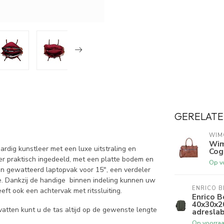
GERELATE
WIM
Wim
dig kunstleer met een luxe uitstraling en
Cog
eer praktisch ingedeeld, met een platte bodem en
Op v
een gewatteerd laptopvak voor 15", een verdeler
je. Dankzij de handige binnen indeling kunnen uw
ENRICO B
t ook een achtervak met ritssluiting.
Enrico B
40x30x2
tten kunt u de tas altijd op de gewenste lengte
adresla
Op voorra