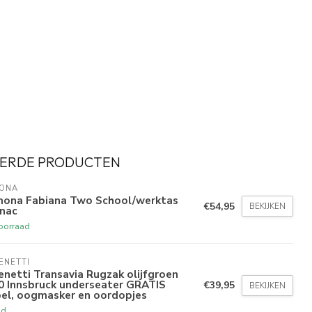
ERDE PRODUCTEN
ONA
ona Fabiana Two School/werktas
€54,95
BEKIJKEN
nac
oorraad
ENETTI
enetti Transavia Rugzak olijfgroen
0 Innsbruck underseater GRATIS
€39,95
BEKIJKEN
bel, oogmasker en oordopjes
ad