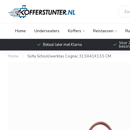
Home
Underseaters
Koffers
Reistassen
Ru
Voor 2
Betaal later met Klarna
bezorg
Home
/
Sofia School/werktas Cognac 31,5X41X13,5 CM