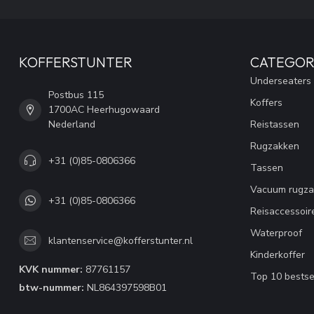
KOFFERSTUNTER
CATEGOR
Underseaters
Postbus 115
Koffers
1700AC Heerhugowaard
Nederland
Reistassen
Rugzakken
+31 (0)85-0806366
Tassen
Vacuum rugza
+31 (0)85-0806366
Reisaccessoir
Waterproof
klantenservice@kofferstunter.nl
Kinderkoffer
KVK nummer:
87761157
Top 10 bestse
btw-nummer:
NL864397598B01