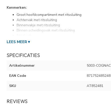
Kenmerken:
Groot hoofdcompartiment met ritssluiting
Achtervak met ritssluiting
Binnenvakje met ritssluiting
Binnen scheidingsvak met ritssluiting
Steekvak
Binnen smartphonevakje
LEES MEER ▾
Extra zacht laptopvak voor 15 inch
Verstelbare en afneembare schouderband
SPECIFICATIES
Twee stevige handvatten
Krokodillenprint
Artikelnummer
5003-COGNAC
Vervaardigd van hoogwaardig kunstleer
EAN Code
871752485248
Wij zijn officieel dealer van Wimona, u kunt voor de volledige gara
SKU
AT852481
REVIEWS