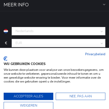
MEER INFO
€
Privacybeleid
WIJ GEBRUIKEN COOKIES
We kunnen deze plaatsen voor analyse van onze bezoekersgegevens, om
onze website te verbeteren, gepersonaliseerde inhoud te tonen en om u
een geweldige website-ervaring te bieden. Voor meer informatie over de
cookies die we gebruiken opent u de instellingen.
Door het gebruiken van onze website, ga je akkoord met het
© Copyright 2026 KofferStunter
- Powered by
Lightspeed
-
Begingoed.nl design
gebruik van cookies om onze website te verbeteren.
9.5
ACCEPTEER ALLES
NEE, PAS AAN
Dit bericht verbergen
9.5
WEIGEREN
Bekijk ons Privacy Statement voor meer informatie »