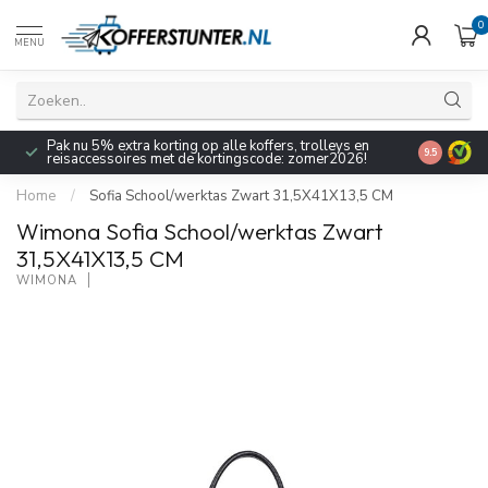
0
MENU
Pak nu 5% extra korting op alle koffers, trolleys en
9.5
reisaccessoires met de kortingscode: zomer2026!
Home
/
Sofia School/werktas Zwart 31,5X41X13,5 CM
Wimona Sofia School/werktas Zwart
31,5X41X13,5 CM
WIMONA