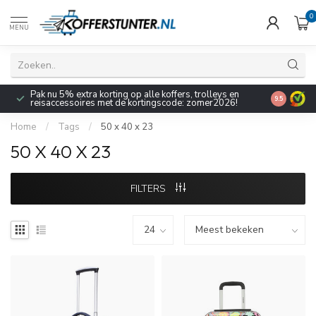
0
MENU
Pak nu 5% extra korting op alle koffers, trolleys en
9.5
reisaccessoires met de kortingscode: zomer2026!
Home
/
Tags
/
50 x 40 x 23
50 X 40 X 23
FILTERS