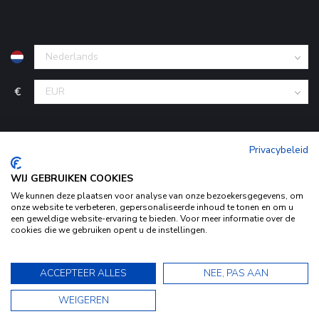
€
Privacybeleid
WIJ GEBRUIKEN COOKIES
We kunnen deze plaatsen voor analyse van onze bezoekersgegevens, om
onze website te verbeteren, gepersonaliseerde inhoud te tonen en om u
een geweldige website-ervaring te bieden. Voor meer informatie over de
© Copyright 2026 KofferStunter
- Powered by
Lightspeed
-
cookies die we gebruiken opent u de instellingen.
Begingoed.nl design
Door het gebruiken van onze website, ga je akkoord met het
gebruik van cookies om onze website te verbeteren.
9.5
ACCEPTEER ALLES
NEE, PAS AAN
Dit bericht verbergen
9.5
WEIGEREN
Bekijk ons Privacy Statement voor meer informatie »
★★★★★
★★★★★