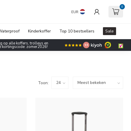
0
EUR
aterproof
Kinderkoffer
Top 10 bestsellers
Sale
 op alle koffers, trolleys en
9.5
de kortingscode: zomer2026!
Toon: