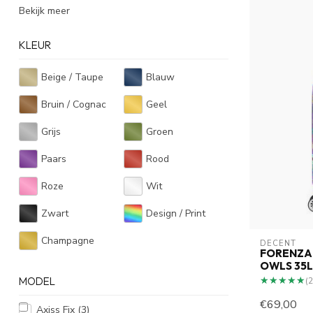
Bekijk meer
KLEUR
Beige / Taupe
Blauw
Bruin / Cognac
Geel
Grijs
Groen
Paars
Rood
Roze
Wit
Zwart
Design / Print
Champagne
DECENT
FORENZA
OWLS 35
★★★★★
★★★★★
MODEL
(2
€69,00
Axiss Fix
(3)