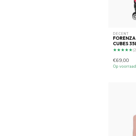
DECENT
FORENZA
CUBES 35
★★★★★
★★★★★
(2
€69,00
Op voorraad