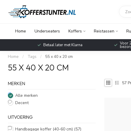
Home
Underseaters
Koffers
Reistassen
Ru
Voor 2
Betaal later met Klarna
bezorg
Home
/
Tags
/
55 x 40 x 20 cm
55 X 40 X 20 CM
57
P
MERKEN
Alle merken
Decent
UITVOERING
Handbagage koffer (40-60 cm)
(57)