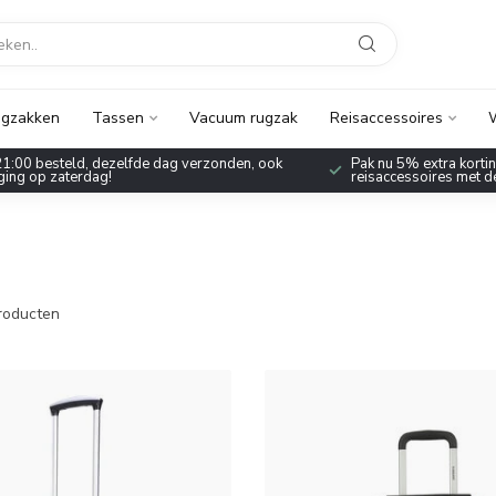
gzakken
Tassen
Vacuum rugzak
Reisaccessoires
W
1:00 besteld, dezelfde dag verzonden, ook
Pak nu 5% extra korting
ing op zaterdag!
reisaccessoires met 
roducten