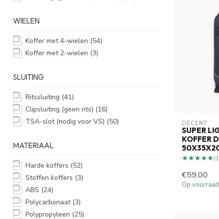
WIELEN
Koffer met 4-wielen
(54)
Koffer met 2-wielen
(3)
SLUITING
Ritssluiting
(41)
Clipsluiting (geen rits)
(16)
TSA-slot (nodig voor VS)
(50)
DECENT
SUPER L
KOFFER 
MATERIAAL
50X35X2
★★★★★
★★★★★
(1
Harde koffers
(52)
€59,00
Stoffen koffers
(3)
Op voorraad
ABS
(24)
Polycarbonaat
(3)
Polypropyleen
(25)