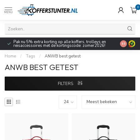
0
MENU
Pak nu 5% extra korting op alle koffers, trolleys en
9.5
reisaccessoires met de kortingscode: zomer2026!
Home
/
Tags
/
ANWB best getest
ANWB BEST GETEST
FILTERS