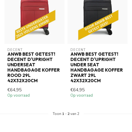
DECENT
DECENT
ANWB BEST GETEST!
ANWB BEST GETEST!
DECENT D'UPRIGHT
DECENT D'UPRIGHT
UNDERSEAT
UNDER SEAT
HANDBAGAGE KOFFER
HANDBAGAGE KOFFER
ROOD 29L
ZWART 29L
42X32X20CM
42X32X20CM
€64,95
€64,95
Op voorraad
Op voorraad
Toon
1
-
2
van 2