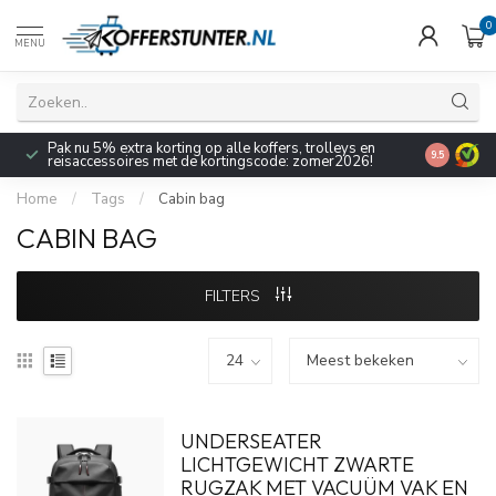
0
MENU
Pak nu 5% extra korting op alle koffers, trolleys en
9.5
reisaccessoires met de kortingscode: zomer2026!
Home
/
Tags
/
Cabin bag
CABIN BAG
FILTERS
UNDERSEATER
LICHTGEWICHT ZWARTE
RUGZAK MET VACUÜM VAK EN