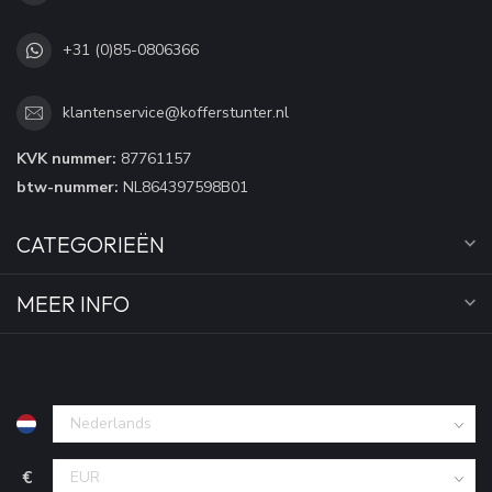
+31 (0)85-0806366
klantenservice@kofferstunter.nl
KVK nummer:
87761157
btw-nummer:
NL864397598B01
CATEGORIEËN
MEER INFO
€