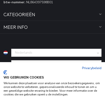
btw-nummer:
NL864397598B01
CATEGORIEËN
MEER INFO
€
Privacybeleid
WIJ GEBRUIKEN COOKIES
We kunnen deze plaatsen voor analyse van onze bezoekersgegevens, om
onze website te verbeteren, gepersonaliseerde inhoud te tonen en om u
een geweldige website-ervaring te bieden. Voor meer informatie over de
cookies die we gebruiken opent u de instellingen.
Door het gebruiken van onze website, ga je akkoord met het