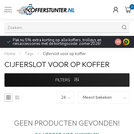
0
MENU
Pak nu 5% extra korting op alle koffers, trolleys en
9.5
reisaccessoires met de kortingscode: zomer2026!
Home
/
Tags
/
Cijferslot voor op koffer
CIJFERSLOT VOOR OP KOFFER
FILTERS
GEEN PRODUCTEN GEVONDEN!