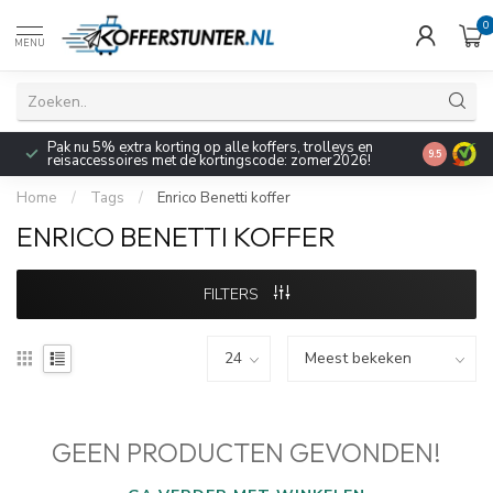
0
MENU
Pak nu 5% extra korting op alle koffers, trolleys en
9.5
reisaccessoires met de kortingscode: zomer2026!
Home
/
Tags
/
Enrico Benetti koffer
ENRICO BENETTI KOFFER
FILTERS
GEEN PRODUCTEN GEVONDEN!