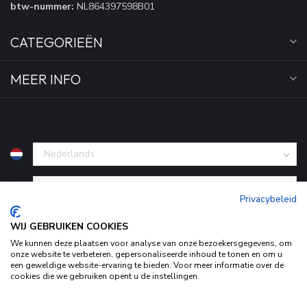
btw-nummer:
NL864397598B01
CATEGORIEËN
MEER INFO
€
Privacybeleid
WIJ GEBRUIKEN COOKIES
We kunnen deze plaatsen voor analyse van onze bezoekersgegevens, om
onze website te verbeteren, gepersonaliseerde inhoud te tonen en om u
een geweldige website-ervaring te bieden. Voor meer informatie over de
cookies die we gebruiken opent u de instellingen.
Door het gebruiken van onze website, ga je akkoord met het