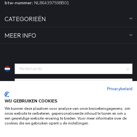
btw-nummer:
NL864397598B01
CATEGORIEËN
MEER INFO
€
Privacybeleid
WIJ GEBRUIKEN COOKIES
We kunnen deze plaatsen voor analyse van onze bezoekersgegevens, om
onze website te verbeteren, gepersonaliseerde inhoud te tonen en om u
een geweldige website-ervaring te bieden. Voor meer informatie over de
cookies die we gebruiken opent u de instellingen.
Door het gebruiken van onze website, ga je akkoord met het