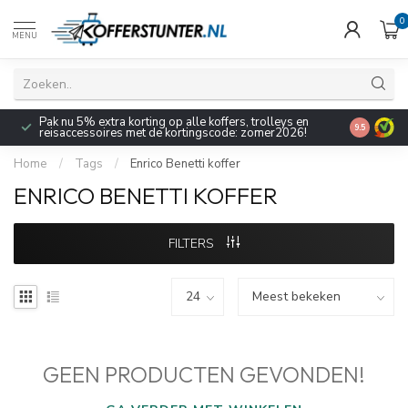
0
MENU
Pak nu 5% extra korting op alle koffers, trolleys en
9.5
reisaccessoires met de kortingscode: zomer2026!
Home
/
Tags
/
Enrico Benetti koffer
ENRICO BENETTI KOFFER
FILTERS
GEEN PRODUCTEN GEVONDEN!