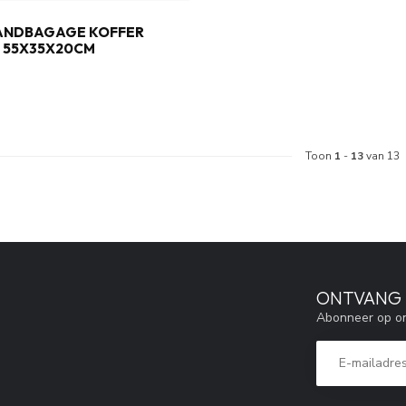
ANDBAGAGE KOFFER
L 55X35X20CM
Toon
1
-
13
van 13
ONTVANG 5
Abonneer op on