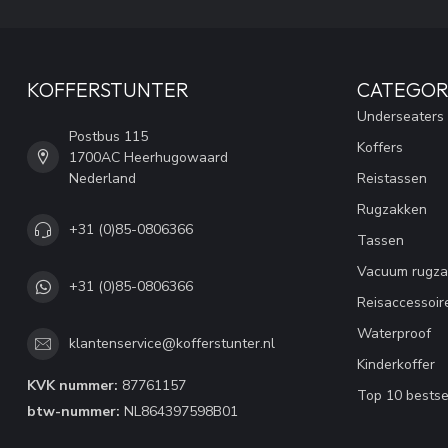
KOFFERSTUNTER
CATEGOR
Underseaters
Postbus 115
Koffers
1700AC Heerhugowaard
Nederland
Reistassen
Rugzakken
+31 (0)85-0806366
Tassen
Vacuum rugza
+31 (0)85-0806366
Reisaccessoir
Waterproof
klantenservice@kofferstunter.nl
Kinderkoffer
KVK nummer:
87761157
Top 10 bestse
btw-nummer:
NL864397598B01