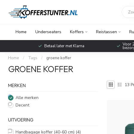
Home
Underseaters
Koffers
Reistassen
Ru
Voor 2
Betaal later met Klarna
bezorg
Home
/
Tags
/
groene koffer
GROENE KOFFER
13
P
MERKEN
Alle merken
Decent
UITVOERING
Handbagage koffer (40-60 cm)
(4)