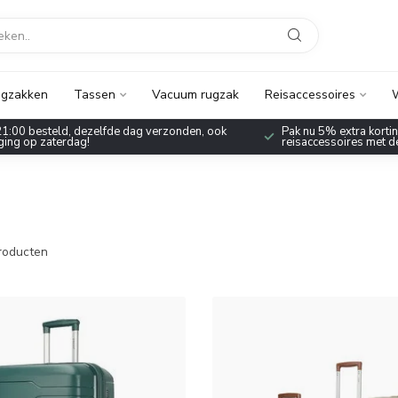
gzakken
Tassen
Vacuum rugzak
Reisaccessoires
W
1:00 besteld, dezelfde dag verzonden, ook
Pak nu 5% extra korting
ing op zaterdag!
reisaccessoires met 
roducten