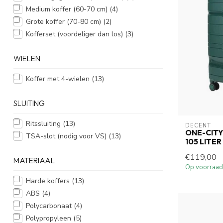
Medium koffer (60-70 cm)
(4)
Grote koffer (70-80 cm)
(2)
Kofferset (voordeliger dan los)
(3)
WIELEN
Koffer met 4-wielen
(13)
SLUITING
Ritssluiting
(13)
DECENT
ONE-CIT
TSA-slot (nodig voor VS)
(13)
105 LITE
€119,00
MATERIAAL
Op voorraad
Harde koffers
(13)
ABS
(4)
Polycarbonaat
(4)
Polypropyleen
(5)