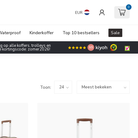
0
EUR
aterproof
Kinderkoffer
Top 10 bestsellers
Sale
 op alle koffers, trolleys en
9.5
de kortingscode: zomer2026!
Toon: