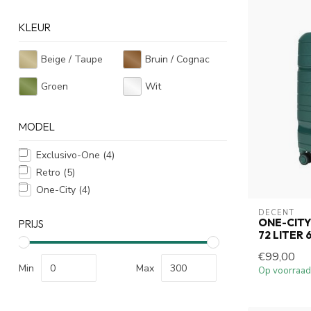
KLEUR
Beige / Taupe
Bruin / Cognac
Groen
Wit
MODEL
Exclusivo-One
(4)
Retro
(5)
One-City
(4)
DECENT
ONE-CITY
PRIJS
72 LITER
€99,00
Min
Max
Op voorraad