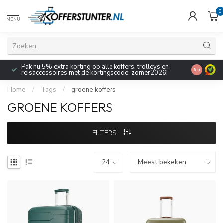
0
MENU
Pak nu 5% extra korting op alle koffers, trolleys en
9.5
reisaccessoires met de kortingscode: zomer2026!
Home
/
Tags
/
groene koffers
GROENE KOFFERS
FILTERS