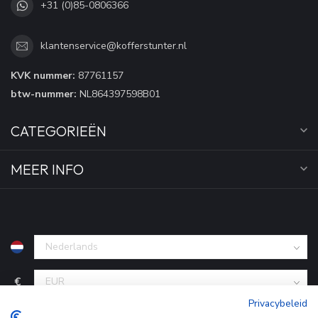
+31 (0)85-0806366
klantenservice@kofferstunter.nl
KVK nummer:
87761157
btw-nummer:
NL864397598B01
CATEGORIEËN
MEER INFO
€
Privacybeleid