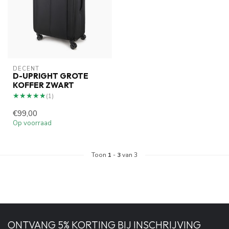
DECENT
D-UPRIGHT GROTE
KOFFER ZWART
★★★★★
★★★★★
(1)
€99,00
Op voorraad
Toon
1
-
3
van 3
ONTVANG 5% KORTING BIJ INSCHRIJVING