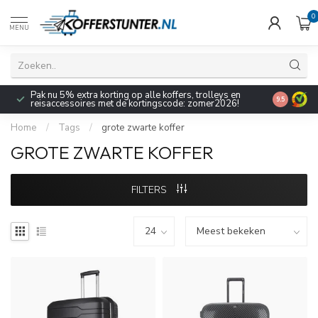
0
MENU
Pak nu 5% extra korting op alle koffers, trolleys en
9.5
reisaccessoires met de kortingscode: zomer2026!
Home
/
Tags
/
grote zwarte koffer
GROTE ZWARTE KOFFER
FILTERS