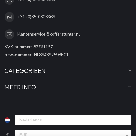
+31 (0)85-0806366
klantenservice@kofferstunter.nl
KVK nummer:
87761157
btw-nummer:
NL864397598B01
CATEGORIEËN
MEER INFO
€