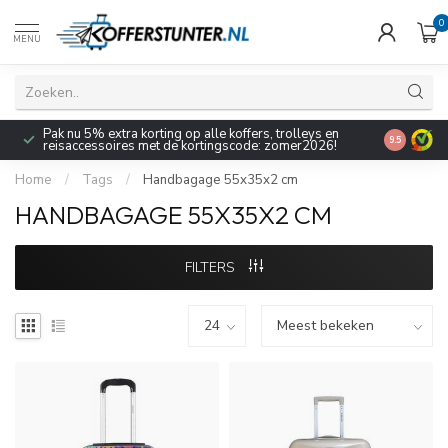
0
MENU
Pak nu 5% extra korting op alle koffers, trolleys en
9.5
reisaccessoires met de kortingscode: zomer2026!
Home
/
Tags
/
Handbagage 55x35x2 cm
HANDBAGAGE 55X35X2 CM
FILTERS