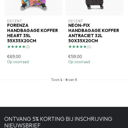
DECENT
DECENT
FORENZA
NEON-FIX
HANDBAGAGE KOFFER
HANDBAGAGE KOFFER
HEART 35L
ANTRACIET 32L
55X35X20CM
50X35X20CM
★★★★★
★★★★★
★★★★★
★★★★★
(2)
(1)
€69,00
€59,00
Op voorraad
Op voorraad
Toon
1
-
6
van 6
ONTVANG 5% KORTING BIJ INSCHRIJVING
NIEUWSBRIEF