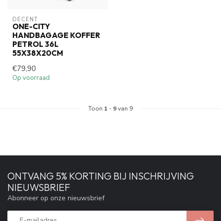
DECENT
ONE-CITY
HANDBAGAGE KOFFER
PETROL 36L
55X38X20CM
€79,90
Op voorraad
Toon
1
-
9
van 9
ONTVANG 5% KORTING BIJ INSCHRIJVING
NIEUWSBRIEF
Abonneer op onze nieuwsbrief