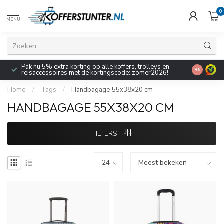
0
MENU
Pak nu 5% extra korting op alle koffers, trolleys en
9.5
reisaccessoires met de kortingscode: zomer2026!
Home
/
Tags
/
Handbagage 55x38x20 cm
HANDBAGAGE 55X38X20 CM
FILTERS