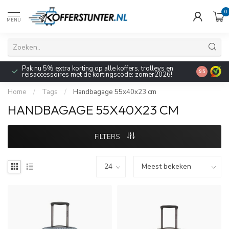
0
MENU
Pak nu 5% extra korting op alle koffers, trolleys en
9.5
reisaccessoires met de kortingscode: zomer2026!
Home
/
Tags
/
Handbagage 55x40x23 cm
HANDBAGAGE 55X40X23 CM
FILTERS