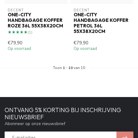
DECENT
DECENT
ONE-CITY
ONE-CITY
HANDBAGAGE KOFFER
HANDBAGAGE KOFFER
ROZE 36L 55X38X20CM
PETROL 36L
55X38X20CM
★★★★★
★★★★★
(1)
€79,90
€79,90
Op voorraad
Op voorraad
Toon
1
-
10
van 10
ONTVANG 5% KORTING BIJ INSCHRIJVING
NIEUWSBRIEF
Abonneer op onze nieuwsbrief