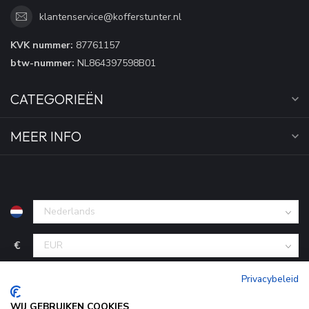
klantenservice@kofferstunter.nl
KVK nummer:
87761157
btw-nummer:
NL864397598B01
CATEGORIEËN
MEER INFO
€
Privacybeleid
WIJ GEBRUIKEN COOKIES