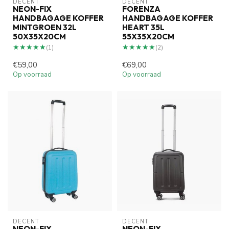
DECENT
DECENT
NEON-FIX
FORENZA
HANDBAGAGE KOFFER
HANDBAGAGE KOFFER
MINTGROEN 32L
HEART 35L
50X35X20CM
55X35X20CM
★★★★★
★★★★★
★★★★★
★★★★★
(1)
(2)
€59,00
€69,00
Op voorraad
Op voorraad
DECENT
DECENT
NEON-FIX
NEON-FIX