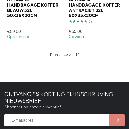
HANDBAGAGE KOFFER
HANDBAGAGE KOFFER
BLAUW 32L
ANTRACIET 32L
50X35X20CM
50X35X20CM
★★★★★
★★★★★
(1)
€59,00
€59,00
Op voorraad
Op voorraad
Toon
1
-
12
van 12
ONTVANG 5% KORTING BIJ INSCHRIJVING
NIEUWSBRIEF
Abonneer op onze nieuwsbrief