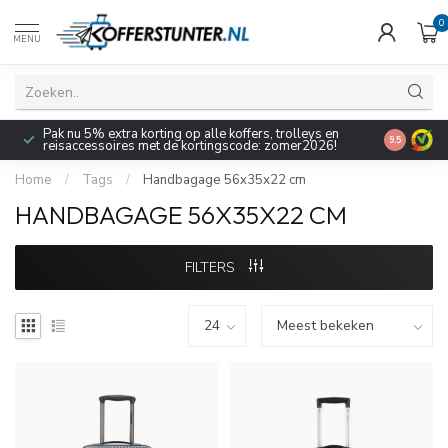
0
MENU
Pak nu 5% extra korting op alle koffers, trolleys en
9.5
reisaccessoires met de kortingscode: zomer2026!
Home
/
Tags
/
Handbagage 56x35x22 cm
HANDBAGAGE 56X35X22 CM
FILTERS