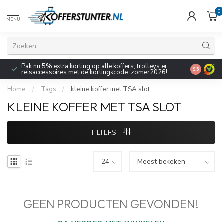
0
MENU
Pak nu 5% extra korting op alle koffers, trolleys en
9.5
reisaccessoires met de kortingscode: zomer2026!
Home
/
Tags
/
kleine koffer met TSA slot
KLEINE KOFFER MET TSA SLOT
FILTERS
GEEN PRODUCTEN GEVONDEN!