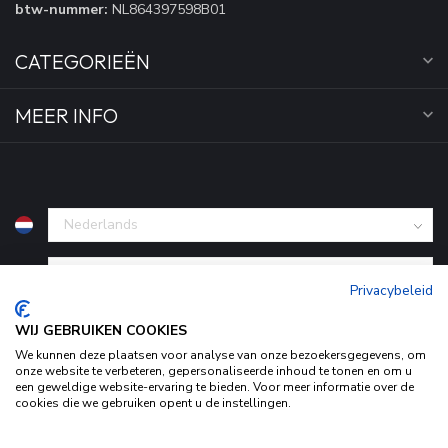
btw-nummer:
NL864397598B01
CATEGORIEËN
MEER INFO
€
Privacybeleid
WIJ GEBRUIKEN COOKIES
We kunnen deze plaatsen voor analyse van onze bezoekersgegevens, om
onze website te verbeteren, gepersonaliseerde inhoud te tonen en om u
een geweldige website-ervaring te bieden. Voor meer informatie over de
cookies die we gebruiken opent u de instellingen.
Door het gebruiken van onze website, ga je akkoord met het