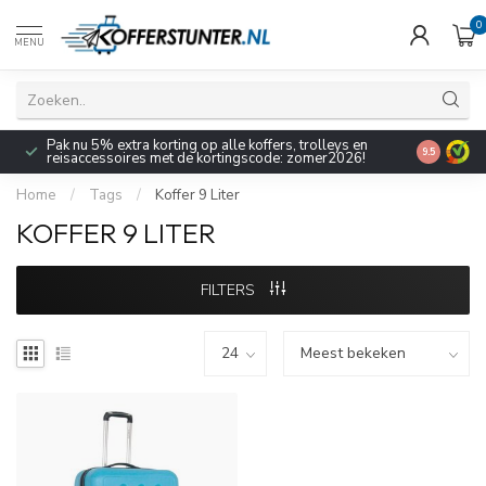
0
MENU
Pak nu 5% extra korting op alle koffers, trolleys en
9.5
reisaccessoires met de kortingscode: zomer2026!
Home
/
Tags
/
Koffer 9 Liter
KOFFER 9 LITER
FILTERS