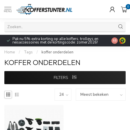
0
MENU
Pak nu 5% extra korting op alle koffers, trolleys en
9.5
reisaccessoires met de kortingscode: zomer2026!
Home
/
Tags
/
koffer onderdelen
KOFFER ONDERDELEN
FILTERS