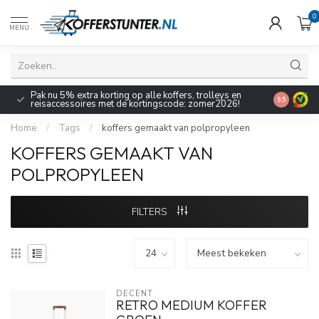
0
MENU
Pak nu 5% extra korting op alle koffers, trolleys en
9.5
reisaccessoires met de kortingscode: zomer2026!
Home
/
Tags
/
koffers gemaakt van polpropyleen
KOFFERS GEMAAKT VAN
POLPROPYLEEN
FILTERS
DECENT
RETRO MEDIUM KOFFER