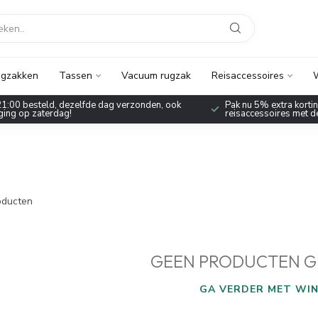
gzakken
Tassen
Vacuum rugzak
Reisaccessoires
W
1:00 besteld, dezelfde dag verzonden, ook
Pak nu 5% extra korting
ing op zaterdag!
reisaccessoires met 
ducten
GEEN PRODUCTEN G
GA VERDER MET WIN