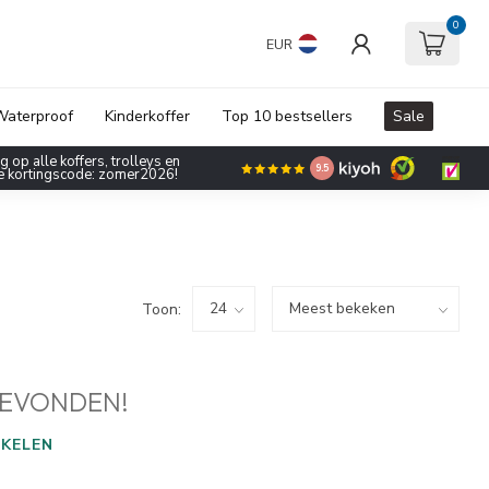
0
EUR
aterproof
Kinderkoffer
Top 10 bestsellers
Sale
 op alle koffers, trolleys en
9.5
de kortingscode: zomer2026!
Toon:
EVONDEN!
KELEN