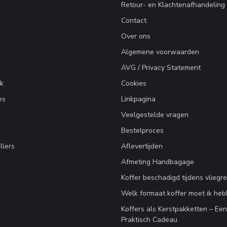
Retour- en Klachtenafhandeling
Contact
Over ons
Algemene voorwaarden
AVG / Privacy Statement
k
Cookies
es
Linkpagina
Veelgestelde vragen
Bestelproces
llers
Aflevertijden
Afmeting Handbagage
Koffer beschadigd tijdens vliegre
Welk formaat koffer moet ik he
Koffers als Kerstpakketten – Ee
Praktisch Cadeau