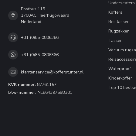
Underseaters
Postbus 115
Koffers
1700AC Heerhugowaard
Nederland
Reistassen
Rugzakken
+31 (0)85-0806366
Tassen
Vacuum rugza
+31 (0)85-0806366
Reisaccessoir
Waterproof
klantenservice@kofferstunter.nl
Kinderkoffer
KVK nummer:
87761157
Top 10 bestse
btw-nummer:
NL864397598B01