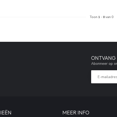
Toon
1
-
0
van 0
ONTVANG 5
Abonneer op on
IEËN
MEER INFO