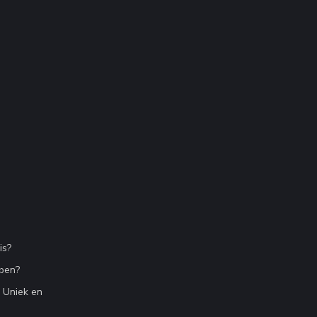
is?
bben?
n Uniek en