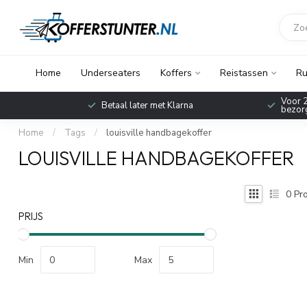
Home
Underseaters
Koffers
Reistassen
Ru
Voor 2
Betaal later met Klarna
bezorg
Home
/
Tags
/
louisville handbagekoffer
LOUISVILLE HANDBAGEKOFFER
0
Pro
PRIJS
Min
Max