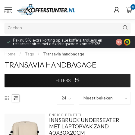
0
MENU
Pak nu 5% extra korting op alle koffers, trolleys en
9.5
reisaccessoires met de kortingscode: zomer2026!
Home
/
Tags
/
Transavia handbagage
TRANSAVIA HANDBAGAGE
FILTERS
ENRICO BENETTI
INNSBRUCK UNDERSEATER
MET LAPTOPVAK ZAND
40X30X20CM