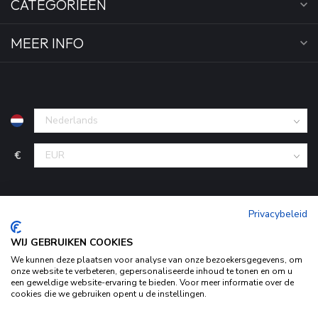
CATEGORIEËN
MEER INFO
€
Privacybeleid
WIJ GEBRUIKEN COOKIES
We kunnen deze plaatsen voor analyse van onze bezoekersgegevens, om
onze website te verbeteren, gepersonaliseerde inhoud te tonen en om u
een geweldige website-ervaring te bieden. Voor meer informatie over de
© Copyright 2026 KofferStunter
- Powered by
Lightspeed
-
cookies die we gebruiken opent u de instellingen.
Begingoed.nl design
Door het gebruiken van onze website, ga je akkoord met het