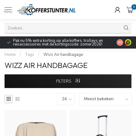
0
MENU
Pak nu 5% extra korting op alle koffers, trolleys en
9.5
reisaccessoires met de kortingscode: zomer2026!
Home
/
Tags
/
Wizz Air handbagage
WIZZ AIR HANDBAGAGE
FILTERS