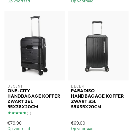
Op voorraad
Op voorraad
DECENT
DECENT
ONE-CITY
PARADISO
HANDBAGAGE KOFFER
HANDBAGAGE KOFFER
ZWART 36L
ZWART 35L
55X38X20CM
55X35X20CM
★★★★★
★★★★★
(1)
€79,90
€69,00
Op voorraad
Op voorraad