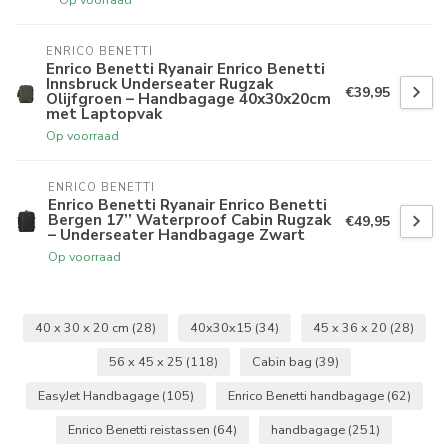
ENRICO BENETTI
Enrico Benetti Ryanair Enrico Benetti
Innsbruck Underseater Rugzak
€39,95
Olijfgroen – Handbagage 40x30x20cm
met Laptopvak
Op voorraad
ENRICO BENETTI
Enrico Benetti Ryanair Enrico Benetti
Bergen 17’’ Waterproof Cabin Rugzak
€49,95
– Underseater Handbagage Zwart
Op voorraad
40 x 30 x 20 cm
(28)
40x30x15
(34)
45 x 36 x 20
(28)
56 x 45 x 25
(118)
Cabin bag
(39)
EasyJet Handbagage
(105)
Enrico Benetti handbagage
(62)
Enrico Benetti reistassen
(64)
handbagage
(251)