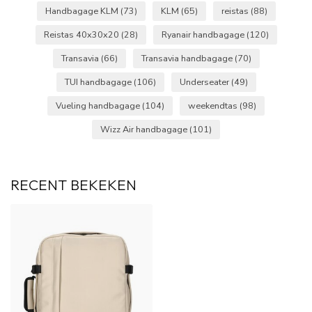
Handbagage KLM
(73)
KLM
(65)
reistas
(88)
Reistas 40x30x20
(28)
Ryanair handbagage
(120)
Transavia
(66)
Transavia handbagage
(70)
TUI handbagage
(106)
Underseater
(49)
Vueling handbagage
(104)
weekendtas
(98)
Wizz Air handbagage
(101)
RECENT BEKEKEN