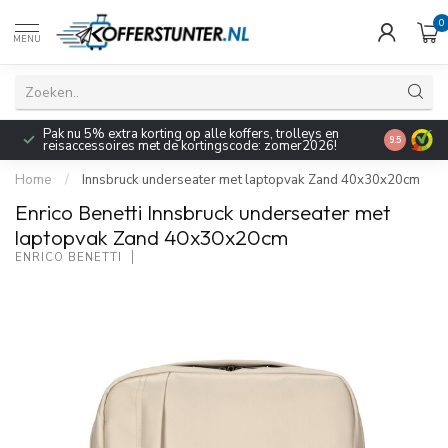
0
MENU
Pak nu 5% extra korting op alle koffers, trolleys en
9.5
reisaccessoires met de kortingscode: zomer2026!
Home
/
Innsbruck underseater met laptopvak Zand 40x30x20cm
Enrico Benetti Innsbruck underseater met
laptopvak Zand 40x30x20cm
ENRICO BENETTI