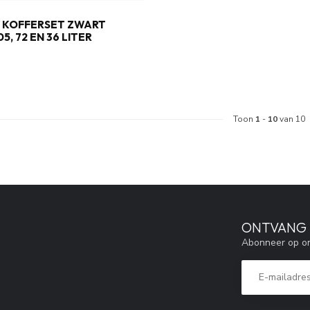
Y KOFFERSET ZWART
5, 72 EN 36 LITER
Toon
1
-
10
van 10
ONTVANG 5
Abonneer op on