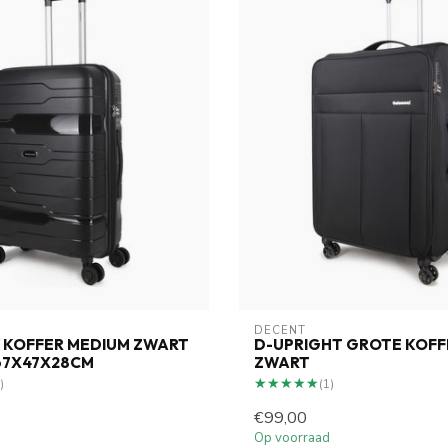
DECENT
 KOFFER MEDIUM ZWART
D-UPRIGHT GROTE KOFF
 67X47X28CM
ZWART
★★★★★
★★★★★
)
(1)
€99,00
Op voorraad