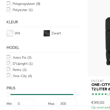
Polypropyleen
(8)
Polyester
(1)
KLEUR
Wit
Zwart
MODEL
Axiss Fix
(3)
D'Upright
(1)
Retro
(2)
One-City
(4)
DECENT
ONE-CITY
PRIJS
72 LITER
★★★★★
★★★★★
(2
€99,00
Min
Max
Op voorraad