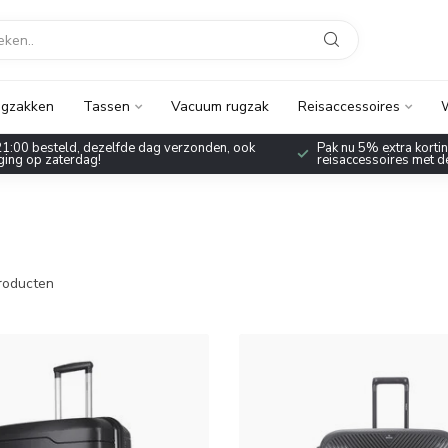
gzakken
Tassen
Vacuum rugzak
Reisaccessoires
W
1:00 besteld, dezelfde dag verzonden, ook
Pak nu 5% extra korting
ing op zaterdag!
reisaccessoires met 
roducten