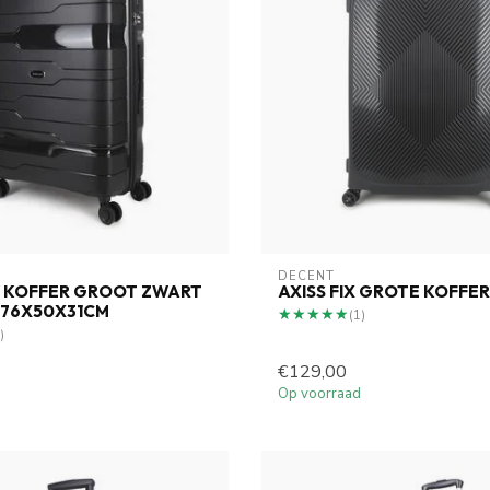
DECENT
Y KOFFER GROOT ZWART
AXISS FIX GROTE KOFFE
R 76X50X31CM
★★★★★
★★★★★
(1)
)
€129,00
Op voorraad