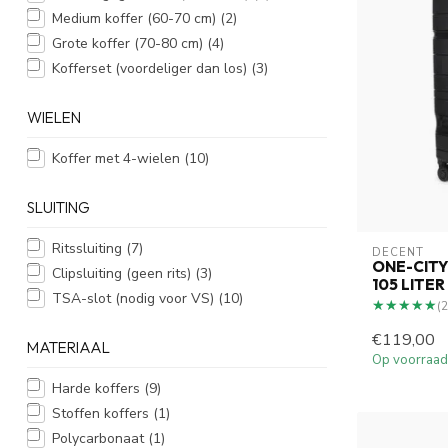
Medium koffer (60-70 cm)
(2)
Grote koffer (70-80 cm)
(4)
Kofferset (voordeliger dan los)
(3)
WIELEN
Koffer met 4-wielen
(10)
SLUITING
Ritssluiting
(7)
DECENT
ONE-CIT
Clipsluiting (geen rits)
(3)
105 LITE
TSA-slot (nodig voor VS)
(10)
★★★★★
★★★★★
(2
€119,00
MATERIAAL
Op voorraad
Harde koffers
(9)
Stoffen koffers
(1)
Polycarbonaat
(1)