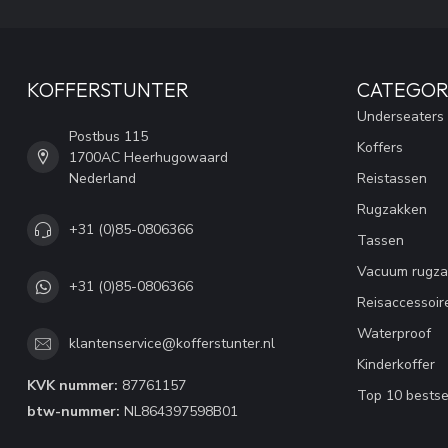
KOFFERSTUNTER
CATEGOR
Underseaters
Postbus 115
Koffers
1700AC Heerhugowaard
Nederland
Reistassen
Rugzakken
+31 (0)85-0806366
Tassen
Vacuum rugza
+31 (0)85-0806366
Reisaccessoir
Waterproof
klantenservice@kofferstunter.nl
Kinderkoffer
KVK nummer:
87761157
Top 10 bestse
btw-nummer:
NL864397598B01