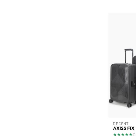
DECENT
AXISS FI
★★★★★
★★★★★
(1