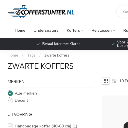
Home
Underseaters
Koffers
Reistassen
Ru
Voor 2
Betaal later met Klarna
bezorg
Home
/
Tags
/
zwarte koffers
ZWARTE KOFFERS
10
P
MERKEN
Alle merken
Decent
UITVOERING
Handbagage koffer (40-60 cm)
(1)