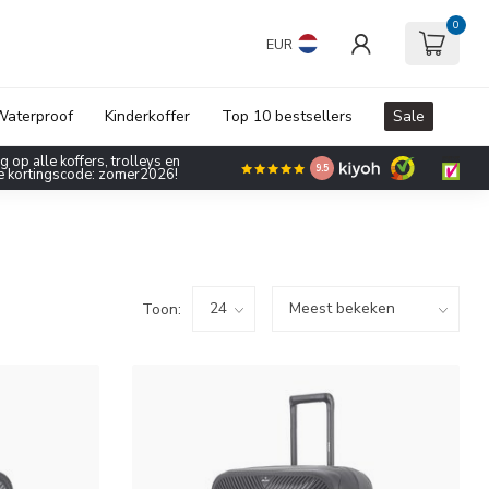
0
EUR
aterproof
Kinderkoffer
Top 10 bestsellers
Sale
 op alle koffers, trolleys en
9.5
de kortingscode: zomer2026!
Toon: