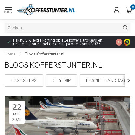
0
MENU
Pak nu 5% extra korting op alle koffers, trolleys en
9.5
reisaccessoires met de kortingscode: zomer2026!
Home
/
Blogs Kofferstunter.nl
BLOGS KOFFERSTUNTER.NL
BAGAGETIPS
CITYTRIP
EASYJET HANDBAGAGE
22
MEI
2025