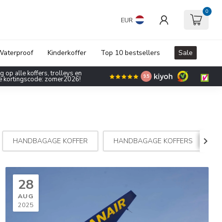
0
EUR
aterproof
Kinderkoffer
Top 10 bestsellers
Sale
 op alle koffers, trolleys en
9.5
de kortingscode: zomer2026!
HANDBAGAGE KOFFER
HANDBAGAGE KOFFERS
28
AUG
2025