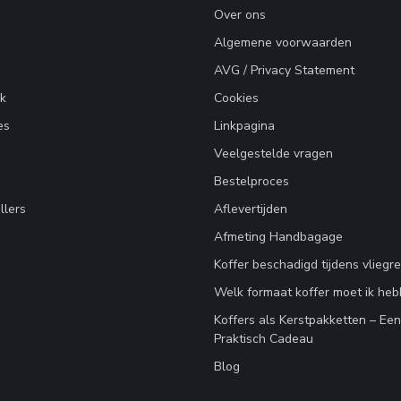
Over ons
Algemene voorwaarden
AVG / Privacy Statement
k
Cookies
es
Linkpagina
Veelgestelde vragen
Bestelproces
llers
Aflevertijden
Afmeting Handbagage
Koffer beschadigd tijdens vliegre
Welk formaat koffer moet ik he
Koffers als Kerstpakketten – Ee
Praktisch Cadeau
Blog