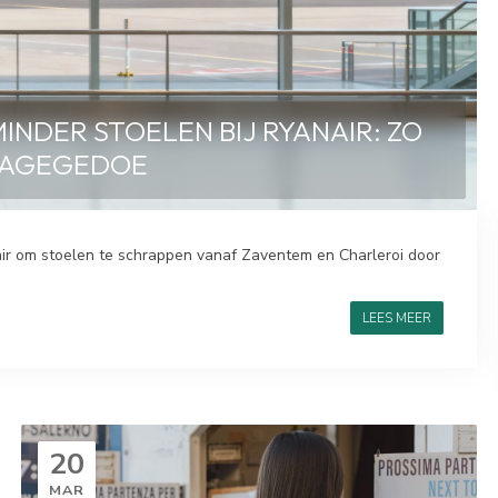
NDER STOELEN BIJ RYANAIR: ZO
AGAGEGEDOE
air om stoelen te schrappen vanaf Zaventem en Charleroi door
LEES MEER
20
MAR