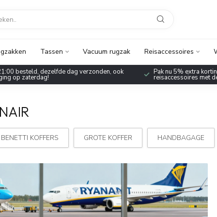
gzakken
Tassen
Vacuum rugzak
Reisaccessoires
W
1:00 besteld, dezelfde dag verzonden, ook
Pak nu 5% extra korting
ing op zaterdag!
reisaccessoires met 
NAIR
 BENETTI KOFFERS
GROTE KOFFER
HANDBAGAGE