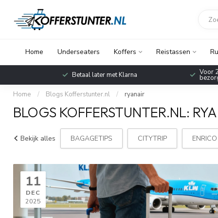
Home
Underseaters
Koffers
Reistassen
Ru
Voor 2
Betaal later met Klarna
bezorg
Home
/
Blogs Kofferstunter.nl
/
ryanair
BLOGS KOFFERSTUNTER.NL: RYA
Bekijk alles
BAGAGETIPS
CITYTRIP
ENRICO
11
DEC
2025