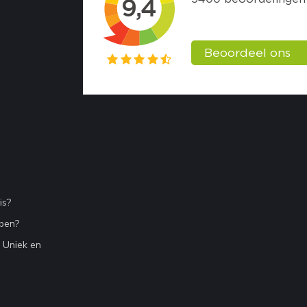
is?
bben?
n Uniek en