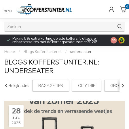
0
MENU
Pak nu 5% extra korting op alle koffers, trolleys en
9.5
reisaccessoires met de kortingscode: zomer2026!
Home
/
Blogs Kofferstunter.nl
/
underseater
BLOGS KOFFERSTUNTER.NL:
UNDERSEATER
Bekijk alles
BAGAGETIPS
CITYTRIP
GROTE K
28
JUL
2025