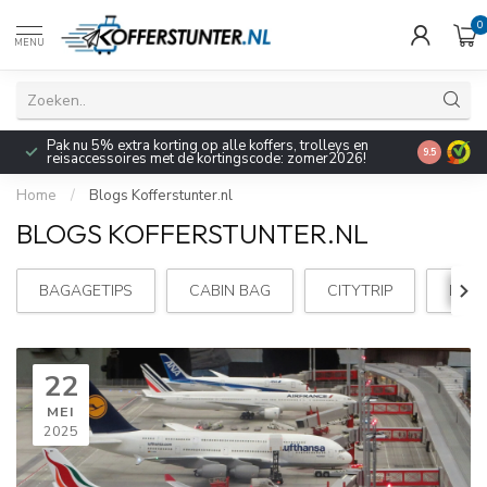
0
MENU
Pak nu 5% extra korting op alle koffers, trolleys en
9.5
reisaccessoires met de kortingscode: zomer2026!
Home
/
Blogs Kofferstunter.nl
BLOGS KOFFERSTUNTER.NL
BAGAGETIPS
CABIN BAG
CITYTRIP
DECE
22
MEI
2025