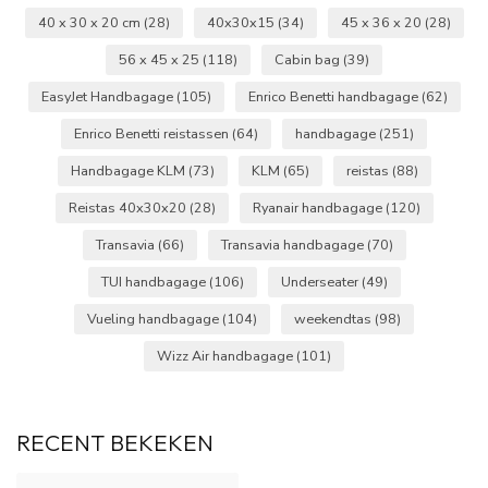
40 x 30 x 20 cm
(28)
40x30x15
(34)
45 x 36 x 20
(28)
56 x 45 x 25
(118)
Cabin bag
(39)
EasyJet Handbagage
(105)
Enrico Benetti handbagage
(62)
Enrico Benetti reistassen
(64)
handbagage
(251)
Handbagage KLM
(73)
KLM
(65)
reistas
(88)
Reistas 40x30x20
(28)
Ryanair handbagage
(120)
Transavia
(66)
Transavia handbagage
(70)
TUI handbagage
(106)
Underseater
(49)
Vueling handbagage
(104)
weekendtas
(98)
Wizz Air handbagage
(101)
RECENT BEKEKEN