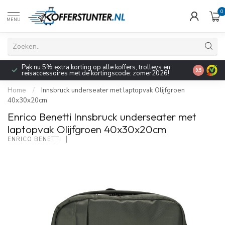
0
MENU
Pak nu 5% extra korting op alle koffers, trolleys en
9.5
reisaccessoires met de kortingscode: zomer2026!
Home
/
Innsbruck underseater met laptopvak Olijfgroen
40x30x20cm
Enrico Benetti Innsbruck underseater met
laptopvak Olijfgroen 40x30x20cm
ENRICO BENETTI