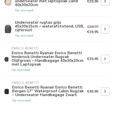
underseater met laptopvak Zand
€39,95
40x30x20cm
Op voorraad
Underseater rugtas grijs
45x30x15cm – waterafstotend, USB,
€69,95
cijferslot
€39,95
Op voorraad
ENRICO BENETTI
Enrico Benetti Ryanair Enrico Benetti
Innsbruck Underseater Rugzak
€39,95
Olijfgroen – Handbagage 40x30x20cm
met Laptopvak
Op voorraad
ENRICO BENETTI
Enrico Benetti Ryanair Enrico Benetti
Bergen 17’’ Waterproof Cabin Rugzak
€49,95
– Underseater Handbagage Zwart
Op voorraad