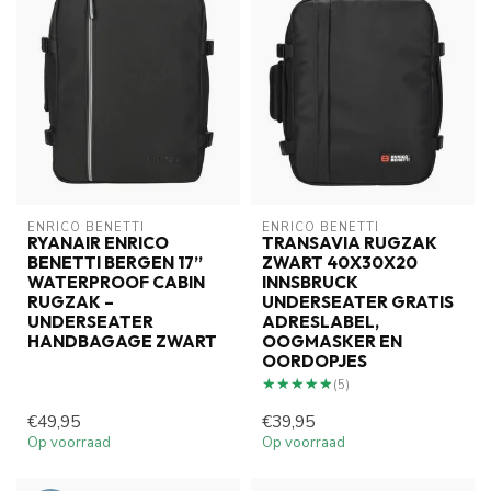
ENRICO BENETTI
ENRICO BENETTI
RYANAIR ENRICO
TRANSAVIA RUGZAK
BENETTI BERGEN 17’’
ZWART 40X30X20
WATERPROOF CABIN
INNSBRUCK
RUGZAK –
UNDERSEATER GRATIS
UNDERSEATER
ADRESLABEL,
HANDBAGAGE ZWART
OOGMASKER EN
OORDOPJES
★★★★★
★★★★★
(5)
€49,95
€39,95
Op voorraad
Op voorraad