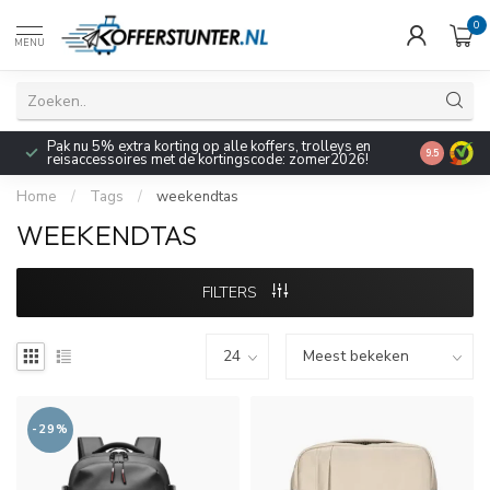
0
MENU
Pak nu 5% extra korting op alle koffers, trolleys en
9.5
reisaccessoires met de kortingscode: zomer2026!
Home
/
Tags
/
weekendtas
WEEKENDTAS
FILTERS
-29%