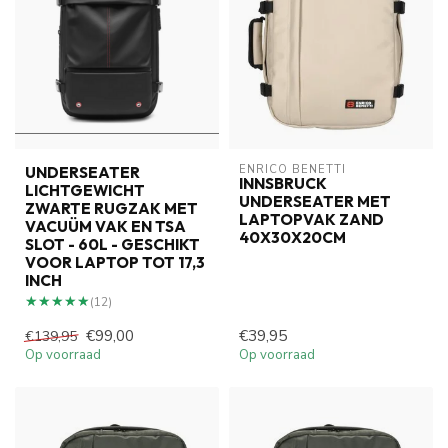
ENRICO BENETTI
UNDERSEATER
INNSBRUCK
LICHTGEWICHT
UNDERSEATER MET
ZWARTE RUGZAK MET
LAPTOPVAK ZAND
VACUÜM VAK EN TSA
40X30X20CM
SLOT - 60L - GESCHIKT
VOOR LAPTOP TOT 17,3
INCH
★★★★★
★★★★★
(12)
€99,00
€39,95
€139,95
Op voorraad
Op voorraad