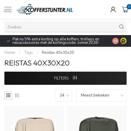
0
MENU
Pak nu 5% extra korting op alle koffers, trolleys en
9.5
reisaccessoires met de kortingscode: zomer2026!
Home
/
Tags
/
Reistas 40x30x20
REISTAS 40X30X20
FILTERS