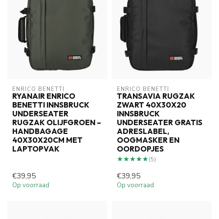
ENRICO BENETTI
ENRICO BENETTI
RYANAIR ENRICO
TRANSAVIA RUGZAK
BENETTI INNSBRUCK
ZWART 40X30X20
UNDERSEATER
INNSBRUCK
RUGZAK OLIJFGROEN –
UNDERSEATER GRATIS
HANDBAGAGE
ADRESLABEL,
40X30X20CM MET
OOGMASKER EN
LAPTOPVAK
OORDOPJES
★★★★★
★★★★★
(5)
€39,95
€39,95
Op voorraad
Op voorraad